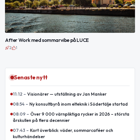
After Work med sommarvibe på LUCE
2
1
Senaste nytt
11:12
–
Visionärer — utställning av Jan Manker
08:54
–
Ny konsultbyrå inom elteknik i Södertälje startad
08:09
–
Över 9 000 värnpliktiga rycker in 2026 – största
årskullen på flera decennier
07:43
–
Kort överblick: väder, sommarcaféer och
kulturhändelser