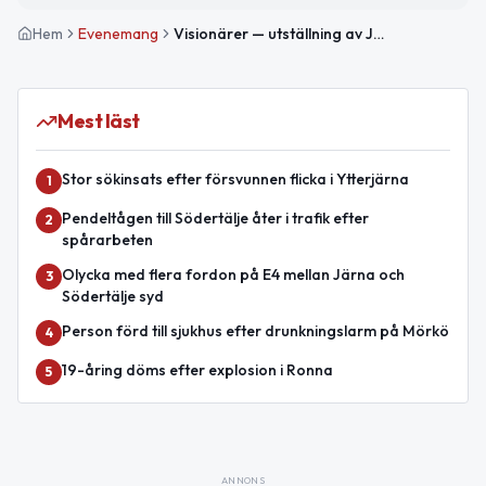
Hem
Evenemang
Visionärer — utställning av Jan Manker
Mest läst
Stor sökinsats efter försvunnen flicka i Ytterjärna
1
Pendeltågen till Södertälje åter i trafik efter
2
spårarbeten
Olycka med flera fordon på E4 mellan Järna och
3
Södertälje syd
Person förd till sjukhus efter drunkningslarm på Mörkö
4
19-åring döms efter explosion i Ronna
5
ANNONS