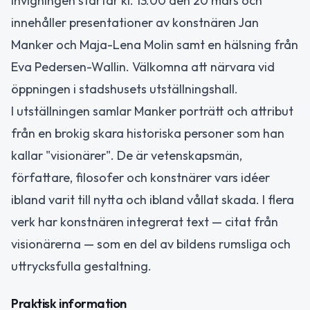
Invigningen startar kl. 13.00 den 20 mars och
innehåller presentationer av konstnären Jan
Manker och Maja-Lena Molin samt en hälsning från
Eva Pedersen-Wallin. Välkomna att närvara vid
öppningen i stadshusets utställningshall.
I utställningen samlar Manker porträtt och attribut
från en brokig skara historiska personer som han
kallar "visionärer". De är vetenskapsmän,
författare, filosofer och konstnärer vars idéer
ibland varit till nytta och ibland vållat skada. I flera
verk har konstnären integrerat text — citat från
visionärerna — som en del av bildens rumsliga och
uttrycksfulla gestaltning.
Praktisk information