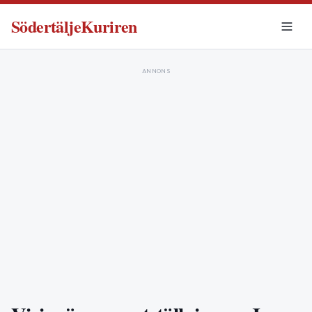
SödertäljeKuriren
ANNONS