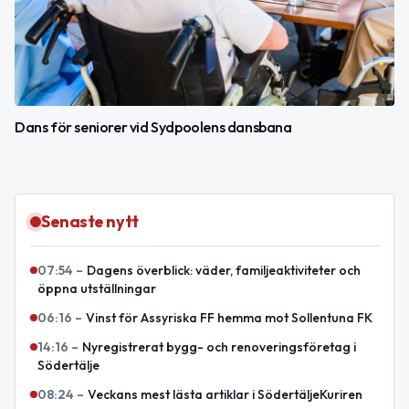
Dans för seniorer vid Sydpoolens dansbana
Senaste nytt
07:54
–
Dagens överblick: väder, familjeaktiviteter och
öppna utställningar
06:16
–
Vinst för Assyriska FF hemma mot Sollentuna FK
14:16
–
Nyregistrerat bygg- och renoveringsföretag i
Södertälje
08:24
–
Veckans mest lästa artiklar i SödertäljeKuriren