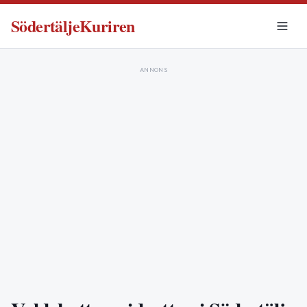
SödertäljeKuriren
ANNONS