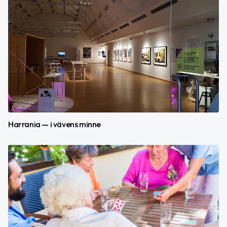
Harrania — i vävens minne