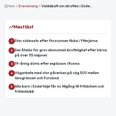
Hem
Evenemang
Valdebatt om idrotten i Södertälje
Mest läst
Stor sökinsats efter försvunnen flicka i Ytterjärna
1
Sex åtalas för grov ekonomisk brottslighet efter härva
2
på över 115 miljoner
19-åring döms efter explosion i Ronna
3
Vägarbete med stor påverkan på väg 500 mellan
4
länsgränsen och Furulund
Alla barn i Södertälje får nu tillgång till fritidshem och
5
fritidsklubb