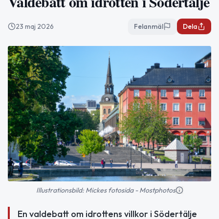
Valdebatt om idrotten i Södertälje
23 maj 2026
Felanmäl
Dela
Illustrationsbild: Mickes fotosida - Mostphotos
En valdebatt om idrottens villkor i Södertälje