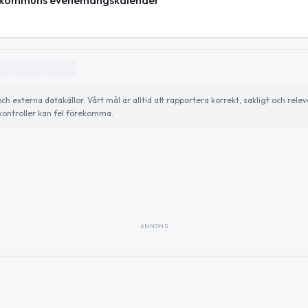
lje kommuns evenemangskalender
externa datakällor. Vårt mål är alltid att rapportera korrekt, sakligt och relev
ontroller kan fel förekomma.
ANNONS