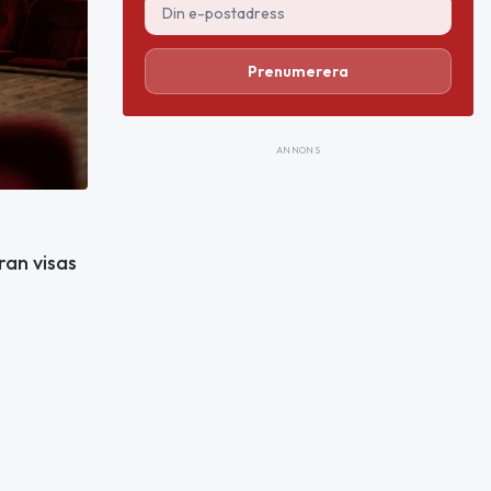
Prenumerera
ANNONS
ran visas