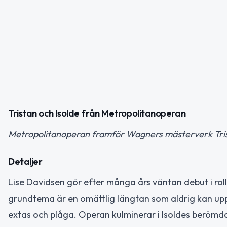
Tristan och Isolde från Metropolitanoperan
Metropolitanoperan framför Wagners mästerverk Tristan
Detaljer
Lise Davidsen gör efter många års väntan debut i ro
grundtema är en omättlig längtan som aldrig kan uppf
extas och plåga. Operan kulminerar i Isoldes berömda s