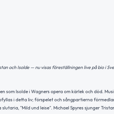
 och Isolde — nu visas föreställningen live på bio i Sve
llen som Isolde i Wagners opera om kärlek och död. Mus
yllas i detta liv; förspelet och sångpartierna förmedl
lutaria, "Mild und leise". Michael Spyres sjunger Trista