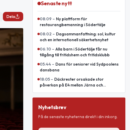
Senaste nytt
Dela
08:09
–
Ny plattform för
restaurangbemanning i Södertälje
08:02
–
Dagsammanfattning: sol, kultur
och en internationell säkerhetsnyhet
06:10
–
Alla barn i Södertälje får nu
tillgång till fritidshem och fritidsklubb
05:44
–
Dans för seniorer vid Sydpoolens
dansbana
18:05
–
Däckrester orsakade stor
påverkan på E4 mellan Järna och
Södertälje syd
Nyhetsbrev
Få de senaste nyheterna direkt i din inkorg.