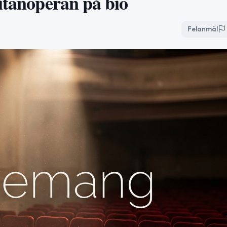
itanoperan på bio
Felanmäl