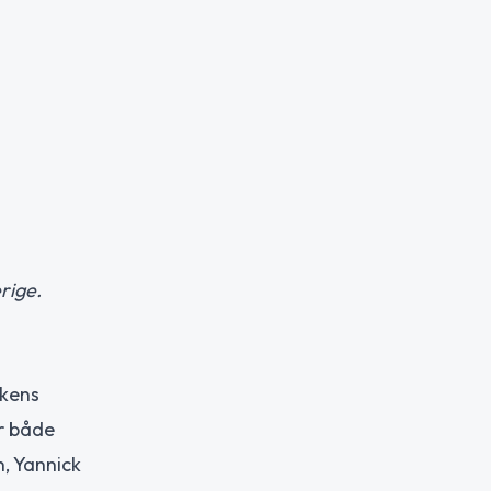
rige.
ikens
ar både
n, Yannick