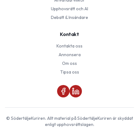
Användarvillkor
Upphovsrätt och AI
Debatt & Insändare
Kontakt
Kontakta oss
Annonsera
Om oss
Tipsa oss
©
SödertäljeKuriren
. Allt material på
SödertäljeKuriren
är skyddat
enligt upphovsrättslagen.