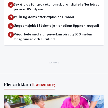
Sex åtalas för grov ekonomisk brottslighet efter härva
2
på över 115 miljoner
19-åring döms efter explosion i Ronna
3
Ungdomsjobb i Södertälje – ansökan öppnar i augusti
4
Vägarbete med stor påverkan på väg 500 mellan
5
länsgränsen och Furulund
ANNONS
Fler artiklar i
Evenemang