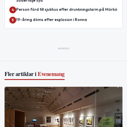
Södertälje syd
Person förd till sjukhus efter drunkningslarm på Mörkö
4
19-åring döms efter explosion i Ronna
5
ANNONS
Fler artiklar i
Evenemang