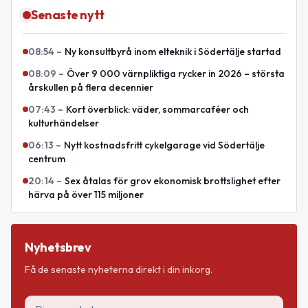
Senaste nytt
08:54
–
Ny konsultbyrå inom elteknik i Södertälje startad
08:09
–
Över 9 000 värnpliktiga rycker in 2026 – största
årskullen på flera decennier
07:43
–
Kort överblick: väder, sommarcaféer och
kulturhändelser
06:13
–
Nytt kostnadsfritt cykelgarage vid Södertälje
centrum
20:14
–
Sex åtalas för grov ekonomisk brottslighet efter
härva på över 115 miljoner
Nyhetsbrev
Få de senaste nyheterna direkt i din inkorg.