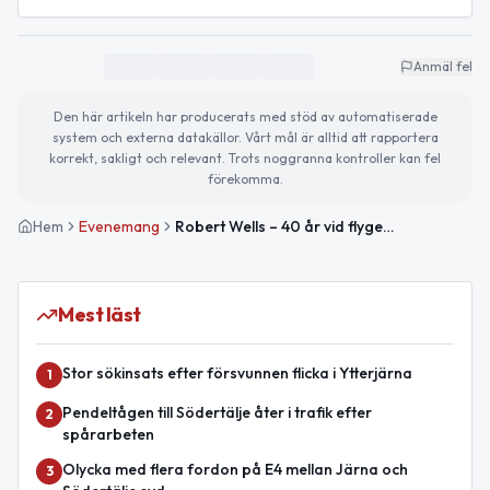
Anmäl fel
Den här artikeln har producerats med stöd av automatiserade
system och externa datakällor. Vårt mål är alltid att rapportera
korrekt, sakligt och relevant. Trots noggranna kontroller kan fel
förekomma.
Hem
Evenemang
Robert Wells – 40 år vid flygeln
Mest läst
Stor sökinsats efter försvunnen flicka i Ytterjärna
1
Pendeltågen till Södertälje åter i trafik efter
2
spårarbeten
Olycka med flera fordon på E4 mellan Järna och
3