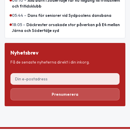
06:10
–
Alla barn i Södertälje får nu tillgång till fritidshem
och fritidsklubb
05:44
–
Dans för seniorer vid Sydpoolens dansbana
18:05
–
Däckrester orsakade stor påverkan på E4 mellan
Järna och Södertälje syd
Nyhetsbrev
Få de senaste nyheterna direkt i din inkorg.
Prenumerera