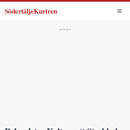
SödertäljeKuriren
ANNONS