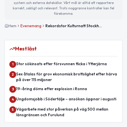
system och externa datakällor. Vårt mål är alltid att rapportera
korrekt, sakligt och relevant. Trots noggranna kontroller kan fel
förekomma.
Hem
Evenemang
Rekordstor Kulturnatt Stockholm 2026 – 236 platser och fri entré
Mest läst
Stor sökinsats efter försvunnen flicka i Ytterjärna
1
Sex åtalas för grov ekonomisk brottslighet efter härva
2
på över 115 miljoner
19-åring döms efter explosion i Ronna
3
Ungdomsjobb i Södertälje – ansökan öppnar i augusti
4
Vägarbete med stor påverkan på väg 500 mellan
5
länsgränsen och Furulund