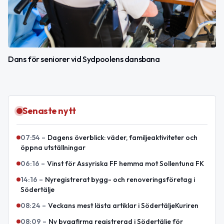
Dans för seniorer vid Sydpoolens dansbana
Senaste nytt
07:54
–
Dagens överblick: väder, familjeaktiviteter och
öppna utställningar
06:16
–
Vinst för Assyriska FF hemma mot Sollentuna FK
14:16
–
Nyregistrerat bygg- och renoveringsföretag i
Södertälje
08:24
–
Veckans mest lästa artiklar i SödertäljeKuriren
08:09
–
Ny byggfirma registrerad i Södertälje för