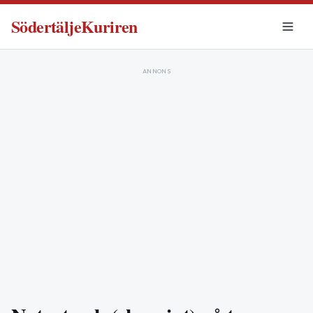
SödertäljeKuriren
ANNONS