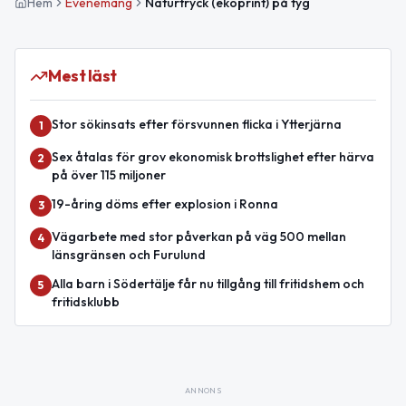
Hem
Evenemang
Naturtryck (ekoprint) på tyg
Mest läst
Stor sökinsats efter försvunnen flicka i Ytterjärna
1
Sex åtalas för grov ekonomisk brottslighet efter härva
2
på över 115 miljoner
19-åring döms efter explosion i Ronna
3
Vägarbete med stor påverkan på väg 500 mellan
4
länsgränsen och Furulund
Alla barn i Södertälje får nu tillgång till fritidshem och
5
fritidsklubb
ANNONS