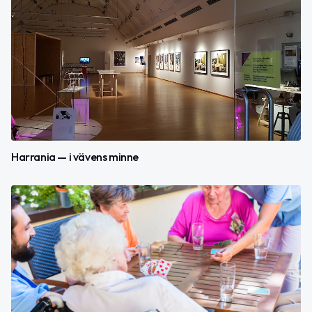
Harrania — i vävens minne