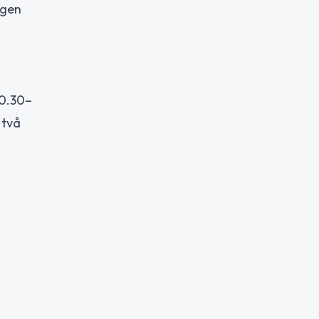
ngen
10.30–
 två