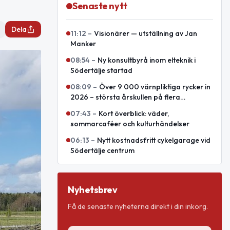
Senaste nytt
Dela
11:12
–
Visionärer — utställning av Jan
Manker
08:54
–
Ny konsultbyrå inom elteknik i
Södertälje startad
08:09
–
Över 9 000 värnpliktiga rycker in
2026 – största årskullen på flera
decennier
07:43
–
Kort överblick: väder,
sommarcaféer och kulturhändelser
06:13
–
Nytt kostnadsfritt cykelgarage vid
Södertälje centrum
Nyhetsbrev
Få de senaste nyheterna direkt i din inkorg.