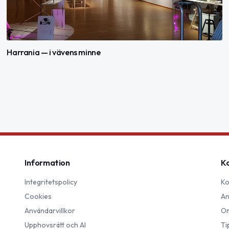
Harrania — i vävens minne
Information
K
Integritetspolicy
Ko
Cookies
An
Användarvillkor
Om
Upphovsrätt och AI
Ti