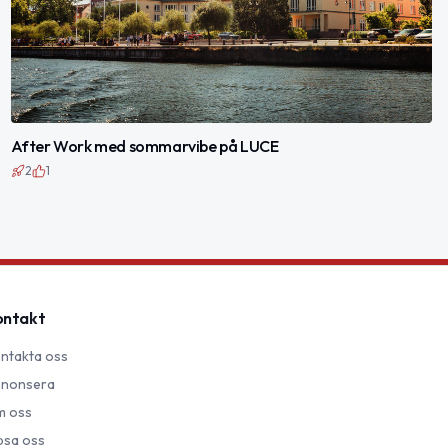
After Work med sommarvibe på LUCE
2
1
ontakt
ntakta oss
nonsera
 oss
psa oss