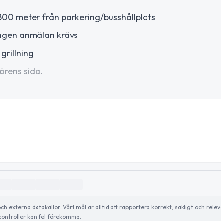
 800 meter från parkering/busshållplats
ingen anmälan krävs
grillning
örens sida.
externa datakällor. Vårt mål är alltid att rapportera korrekt, sakligt och relev
ontroller kan fel förekomma.