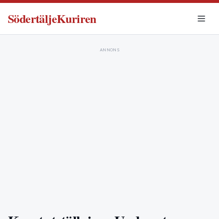
SödertäljeKuriren
ANNONS