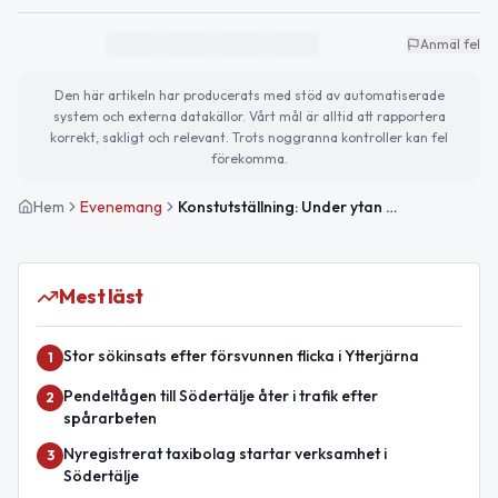
Anmäl fel
Den här artikeln har producerats med stöd av automatiserade
system och externa datakällor. Vårt mål är alltid att rapportera
korrekt, sakligt och relevant. Trots noggranna kontroller kan fel
förekomma.
Hem
Evenemang
Konstutställning: Under ytan — Eva Lundbäck och Annika Olsson Perez
Mest läst
Stor sökinsats efter försvunnen flicka i Ytterjärna
1
Pendeltågen till Södertälje åter i trafik efter
2
spårarbeten
Nyregistrerat taxibolag startar verksamhet i
3
Södertälje