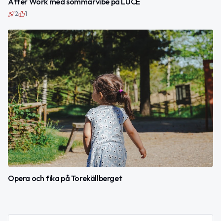
After Work med sommarvibe på LUCE
2
1
Opera och fika på Torekällberget