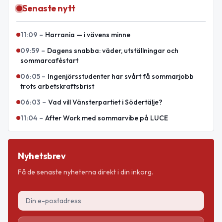
Senaste nytt
11:09
–
Harrania — i vävens minne
09:59
–
Dagens snabba: väder, utställningar och
sommarcaféstart
06:05
–
Ingenjörsstudenter har svårt få sommarjobb
trots arbetskraftsbrist
06:03
–
Vad vill Vänsterpartiet i Södertälje?
11:04
–
After Work med sommarvibe på LUCE
Nyhetsbrev
Få de senaste nyheterna direkt i din inkorg.