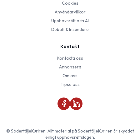
Cookies
Användarvillkor
Upphovsrätt och AI
Debatt & Insändare
Kontakt
Kontakta oss
Annonsera
Om oss
Tipsa oss
©
SödertäljeKuriren
. Allt material på
SödertäljeKuriren
är skyddat
enligt upphovsrättslagen.