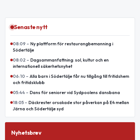
Senaste nytt
08:09
–
Ny plattform för restaurangbemanning i
Södertälje
08:02
–
Dagsammanfattning: sol, kultur och en
internationell säkerhetsnyhet
06:10
–
Alla barn i Södertälje får nu tillgång till fritidshem
och fritidsklubb
05:44
–
Dans för seniorer vid Sydpoolens dansbana
18:05
–
Däckrester orsakade stor påverkan på E4 mellan
Järna och Södertälje syd
Nyhetsbrev