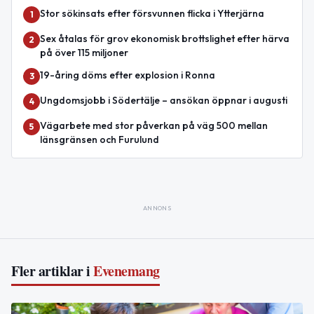
Stor sökinsats efter försvunnen flicka i Ytterjärna
1
Sex åtalas för grov ekonomisk brottslighet efter härva
2
på över 115 miljoner
19-åring döms efter explosion i Ronna
3
Ungdomsjobb i Södertälje – ansökan öppnar i augusti
4
Vägarbete med stor påverkan på väg 500 mellan
5
länsgränsen och Furulund
ANNONS
Fler artiklar i
Evenemang