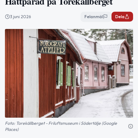
Hattparad på Torekällberget
3 juni 2026
Felanmäl
Dela
Foto: Torekällberget - Friluftsmuseum i Södertälje (Google
Places)