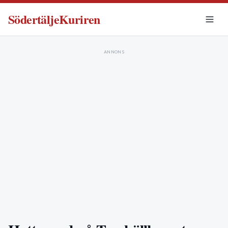
SödertäljeKuriren
ANNONS