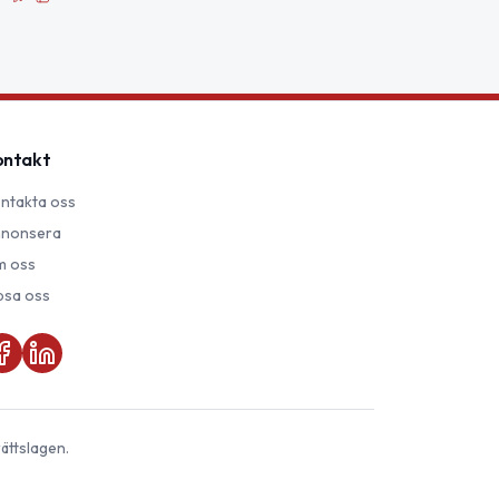
ontakt
ntakta oss
nonsera
 oss
psa oss
ättslagen.