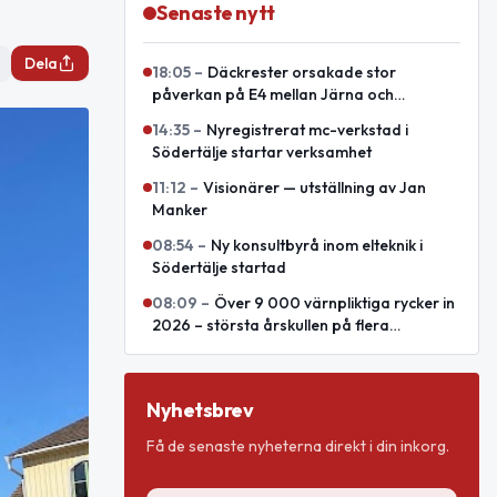
Senaste nytt
Dela
18:05
–
Däckrester orsakade stor
påverkan på E4 mellan Järna och
Södertälje syd
14:35
–
Nyregistrerat mc-verkstad i
Södertälje startar verksamhet
11:12
–
Visionärer — utställning av Jan
Manker
08:54
–
Ny konsultbyrå inom elteknik i
Södertälje startad
08:09
–
Över 9 000 värnpliktiga rycker in
2026 – största årskullen på flera
decennier
Nyhetsbrev
Få de senaste nyheterna direkt i din inkorg.