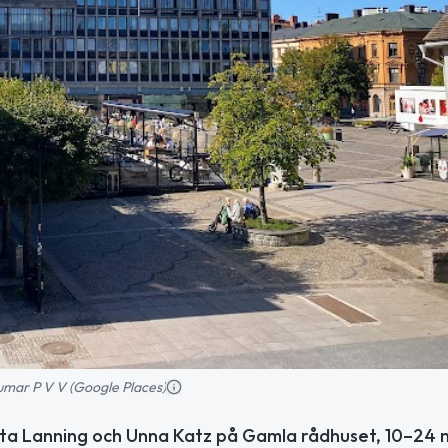
umar P V V (Google Places)
rita Lanning och Unna Katz på Gamla rådhuset, 10–24 