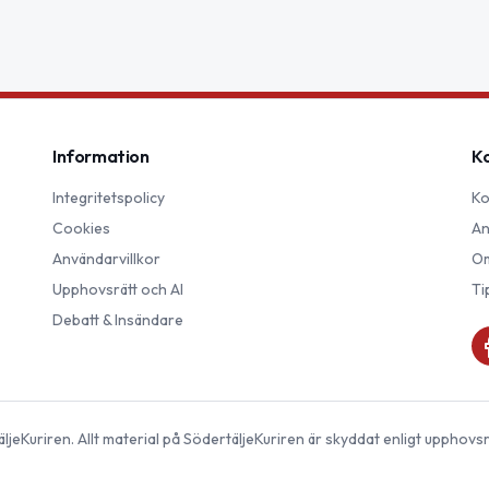
Information
K
Integritetspolicy
Ko
Cookies
An
Användarvillkor
Om
Upphovsrätt och AI
Ti
Debatt & Insändare
ljeKuriren
. Allt material på
SödertäljeKuriren
är skyddat enligt upphovsr