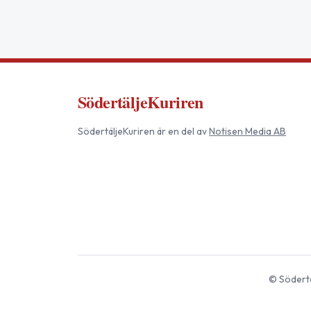
SödertäljeKuriren
SödertäljeKuriren
är en del av
Notisen Media AB
©
Södertä