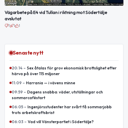
Vägarbete på E4 vid Tullan i riktning mot Södertälje
avslutat
1
1
1
Senaste nytt
20:14
–
Sex åtalas för grov ekonomisk brottslighet efter
härva på över 115 miljoner
11:09
–
Harrania — i vävens minne
09:59
–
Dagens snabba: väder, utställningar och
sommarcaféstart
06:05
–
Ingenjörsstudenter har svårt få sommarjobb
trots arbetskraftsbrist
06:03
–
Vad vill Vänsterpartiet i Södertälje?