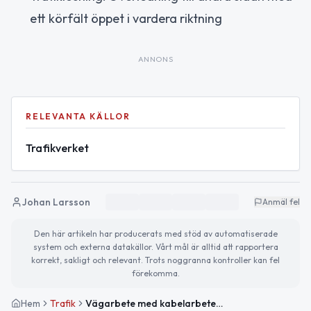
ett körfält öppet i vardera riktning
ANNONS
RELEVANTA KÄLLOR
Trafikverket
Johan Larsson
Anmäl fel
Den här artikeln har producerats med stöd av automatiserade
system och externa datakällor. Vårt mål är alltid att rapportera
korrekt, sakligt och relevant. Trots noggranna kontroller kan fel
förekomma.
Hem
Trafik
Vägarbete med kabelarbete på Väg 225 i Södertälje avslutat