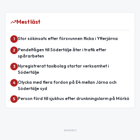
Mest läst
Stor sökinsats efter försvunnen flicka i Ytterjärna
1
Pendeltågen till Södertälje åter i trafik efter
2
spårarbeten
Nyregistrerat taxibolag startar verksamhet i
3
Södertälje
Olycka med flera fordon på E4 mellan Järna och
4
Södertälje syd
Person förd till sjukhus efter drunkningslarm på Mörkö
5
ANNONS