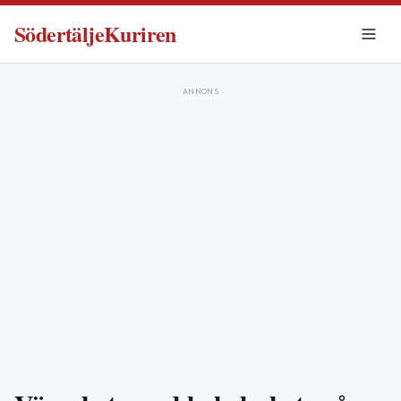
SödertäljeKuriren
ANNONS