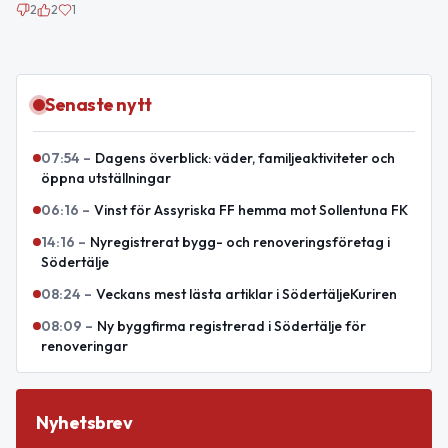
2
2
1
Senaste nytt
07:54
–
Dagens överblick: väder, familjeaktiviteter och
öppna utställningar
06:16
–
Vinst för Assyriska FF hemma mot Sollentuna FK
14:16
–
Nyregistrerat bygg- och renoveringsföretag i
Södertälje
08:24
–
Veckans mest lästa artiklar i SödertäljeKuriren
08:09
–
Ny byggfirma registrerad i Södertälje för
renoveringar
Nyhetsbrev