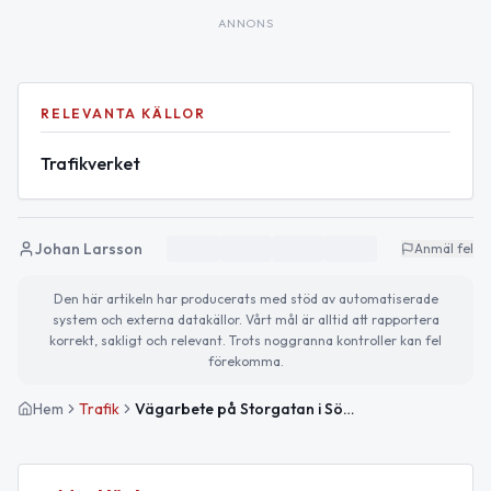
ANNONS
RELEVANTA KÄLLOR
Trafikverket
Johan Larsson
Anmäl fel
Den här artikeln har producerats med stöd av automatiserade
system och externa datakällor. Vårt mål är alltid att rapportera
korrekt, sakligt och relevant. Trots noggranna kontroller kan fel
förekomma.
Hem
Trafik
Vägarbete på Storgatan i Södertälje påverkar trafiken fram till 9 juli