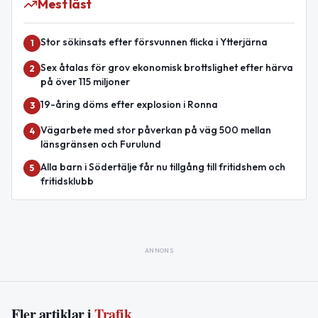
Mest läst
Stor sökinsats efter försvunnen flicka i Ytterjärna
1
Sex åtalas för grov ekonomisk brottslighet efter härva
2
på över 115 miljoner
19-åring döms efter explosion i Ronna
3
Vägarbete med stor påverkan på väg 500 mellan
4
länsgränsen och Furulund
Alla barn i Södertälje får nu tillgång till fritidshem och
5
fritidsklubb
ANNONS
Fler artiklar i
Trafik