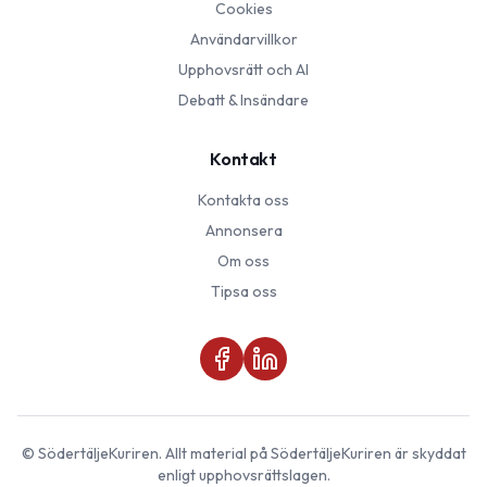
Cookies
Användarvillkor
Upphovsrätt och AI
Debatt & Insändare
Kontakt
Kontakta oss
Annonsera
Om oss
Tipsa oss
©
SödertäljeKuriren
. Allt material på
SödertäljeKuriren
är skyddat
enligt upphovsrättslagen.