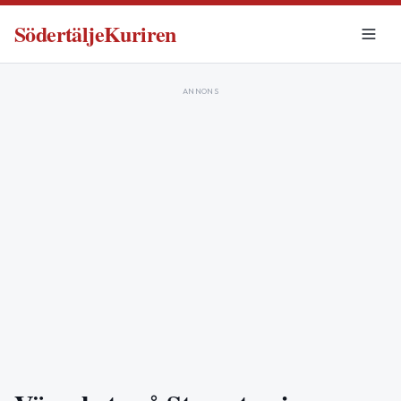
SödertäljeKuriren
ANNONS