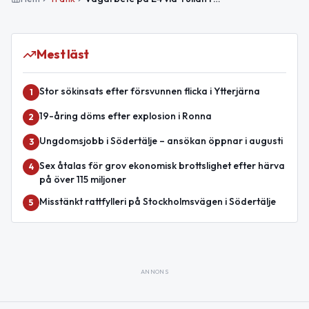
Mest läst
Stor sökinsats efter försvunnen flicka i Ytterjärna
1
19-åring döms efter explosion i Ronna
2
Ungdomsjobb i Södertälje – ansökan öppnar i augusti
3
Sex åtalas för grov ekonomisk brottslighet efter härva
4
på över 115 miljoner
Misstänkt rattfylleri på Stockholmsvägen i Södertälje
5
ANNONS