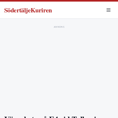
SödertäljeKuriren
ANNONS