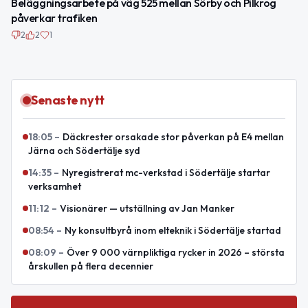
Beläggningsarbete på väg 525 mellan Sörby och Pilkrog
påverkar trafiken
2
2
1
Senaste nytt
18:05
–
Däckrester orsakade stor påverkan på E4 mellan
Järna och Södertälje syd
14:35
–
Nyregistrerat mc-verkstad i Södertälje startar
verksamhet
11:12
–
Visionärer — utställning av Jan Manker
08:54
–
Ny konsultbyrå inom elteknik i Södertälje startad
08:09
–
Över 9 000 värnpliktiga rycker in 2026 – största
årskullen på flera decennier