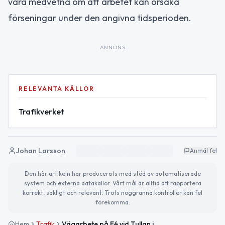
vara medvetna om att arbetet kan orsaka
förseningar under den angivna tidsperioden.
ANNONS
RELEVANTA KÄLLOR
Trafikverket
Johan Larsson
Anmäl fel
Den här artikeln har producerats med stöd av automatiserade
system och externa datakällor. Vårt mål är alltid att rapportera
korrekt, sakligt och relevant. Trots noggranna kontroller kan fel
förekomma.
Hem
Trafik
Vägarbete på E4 vid Tullan i riktning mot Stockholm påverkar trafiken