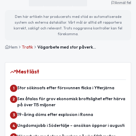
Anmäl fel
Den här artikeln har producerats med stöd av automatiserade
system och externa datakällor. Vårt mål är alltid att rapportera
korrekt, sakligt och relevant. Trots noggranna kontroller kan fel
förekomma.
Hem
Trafik
Vägarbete med stor påverkan på E4 mellan Södertälje syd och Saltskog Ö
Mest läst
Stor sökinsats efter försvunnen flicka i Ytterjärna
1
Sex åtalas för grov ekonomisk brottslighet efter härva
2
på över 115 miljoner
19-åring döms efter explosion i Ronna
3
Ungdomsjobb i Södertälje – ansökan öppnar i augusti
4