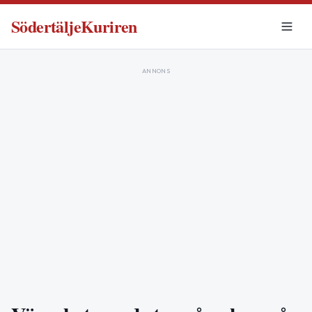
SödertäljeKuriren
ANNONS