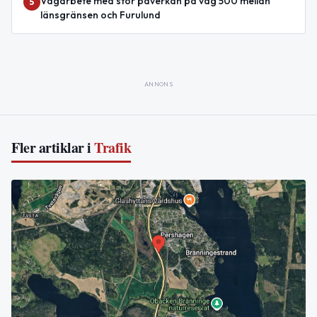
Vägarbete med stor påverkan på väg 500 mellan
5
länsgränsen och Furulund
ANNONS
Fler artiklar i
Trafik