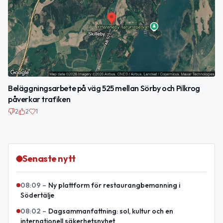
Beläggningsarbete på väg 525 mellan Sörby och Pilkrog
påverkar trafiken
2
2
1
Senaste nytt
08:09
–
Ny plattform för restaurangbemanning i
Södertälje
08:02
–
Dagsammanfattning: sol, kultur och en
internationell säkerhetsnyhet