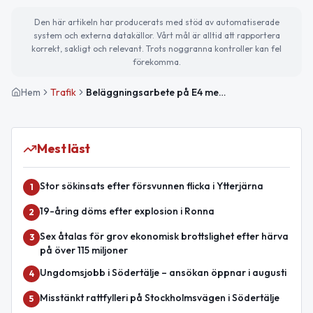
Den här artikeln har producerats med stöd av automatiserade
system och externa datakällor. Vårt mål är alltid att rapportera
korrekt, sakligt och relevant. Trots noggranna kontroller kan fel
förekomma.
Hem
Trafik
Beläggningsarbete på E4 mellan Trafikplats Saltskog och Motorvägsbron avslutat
Mest läst
Stor sökinsats efter försvunnen flicka i Ytterjärna
1
19-åring döms efter explosion i Ronna
2
Sex åtalas för grov ekonomisk brottslighet efter härva
3
på över 115 miljoner
Ungdomsjobb i Södertälje – ansökan öppnar i augusti
4
Misstänkt rattfylleri på Stockholmsvägen i Södertälje
5