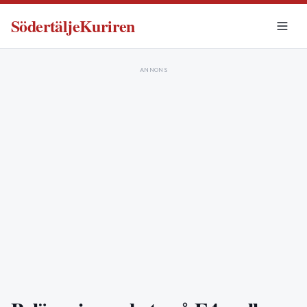
SödertäljeKuriren
ANNONS