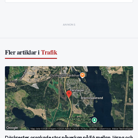
ANNONS
Fler artiklar i
Trafik
Däckrester orsakade stor påverkan på E4 mellan Järna och