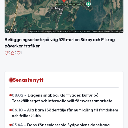
Beläggningsarbete på väg 525 mellan Sörby och Pilkrog
påverkar trafiken
2
2
1
Senaste nytt
08:02
–
Dagens snabba: Klart väder, kultur på
Torekällberget och internationellt försvarssamarbete
06:10
–
Alla barn i Södertälje får nu tillgång till fritidshem
och fritidsklubb
05:44
–
Dans för seniorer vid Sydpoolens dansbana