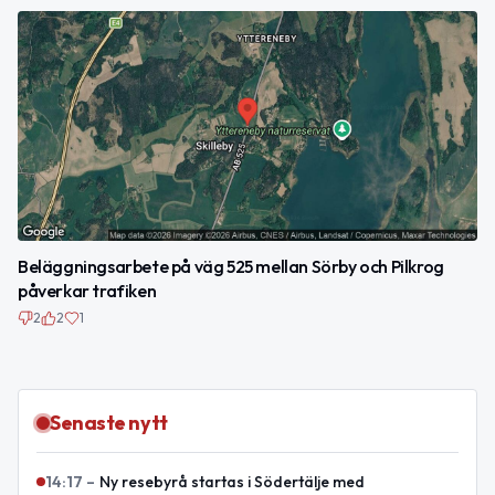
Beläggningsarbete på väg 525 mellan Sörby och Pilkrog
påverkar trafiken
2
2
1
Senaste nytt
14:17
–
Ny resebyrå startas i Södertälje med