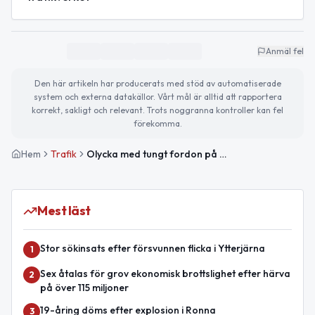
Anmäl fel
Den här artikeln har producerats med stöd av automatiserade
system och externa datakällor. Vårt mål är alltid att rapportera
korrekt, sakligt och relevant. Trots noggranna kontroller kan fel
förekomma.
Hem
Trafik
Olycka med tungt fordon på E4 vid Trafikplats Södertälje syd
Mest läst
Stor sökinsats efter försvunnen flicka i Ytterjärna
1
Sex åtalas för grov ekonomisk brottslighet efter härva
2
på över 115 miljoner
19-åring döms efter explosion i Ronna
3