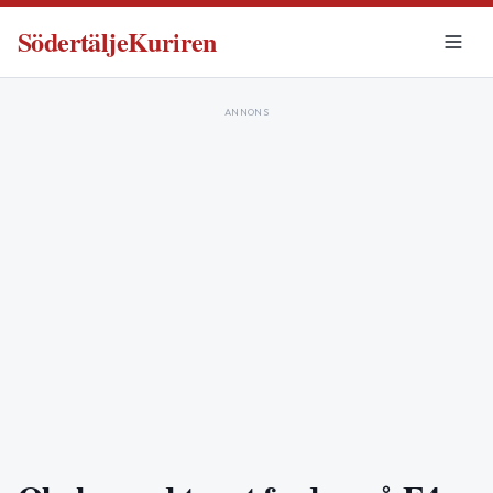
SödertäljeKuriren
ANNONS