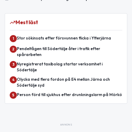
Mest läst
Stor sökinsats efter försvunnen flicka i Ytterjärna
1
Pendeltågen till Södertälje åter i trafik efter
2
spårarbeten
Nyregistrerat taxibolag startar verksamhet i
3
Södertälje
Olycka med flera fordon på E4 mellan Järna och
4
Södertälje syd
Person förd till sjukhus efter drunkningslarm på Mörkö
5
ANNONS