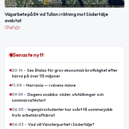
Vägarbete på E4 vid Tullan i riktning mot Södertälje
avslutat
1
1
1
Senaste nytt
20:14
–
Sex åtalas för grov ekonomisk brottslighet efter
härva på över 115 miljoner
11:09
–
Harrania — i vävens minne
09:59
–
Dagens snabba: väder, utställningar och
sommarcaféstart
06:05
–
Ingenjörsstudenter har svårt få sommarjobb
trots arbetskraftsbrist
06:03
–
Vad vill Vänsterpartiet i Södertälje?