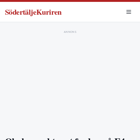
SödertäljeKuriren
ANNONS