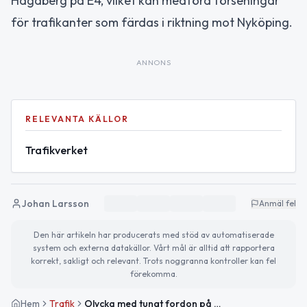
Hagaberg på E4, vilket kan medföra förseningar
för trafikanter som färdas i riktning mot Nyköping.
ANNONS
RELEVANTA KÄLLOR
Trafikverket
Johan Larsson
Anmäl fel
Den här artikeln har producerats med stöd av automatiserade
system och externa datakällor. Vårt mål är alltid att rapportera
korrekt, sakligt och relevant. Trots noggranna kontroller kan fel
förekomma.
Hem
Trafik
Olycka med tungt fordon på E4 vid Hagaberg påverkar trafiken