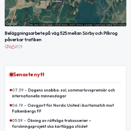
Beläggningsarbete på väg 525 mellan Sörby och Pilkrog
påverkar trafiken
2
2
1
Senaste nytt
07:39
–
Dagens snabba: sol, sommarlovspremiär och
internationella minnesdagar
06:19
–
Oavgjort för Nordic United i bortamatch mot
Falkenbergs FF
05:59
–
Ökning av rättsliga trakasserier –
forskningsprojekt ska kartlägga stödet