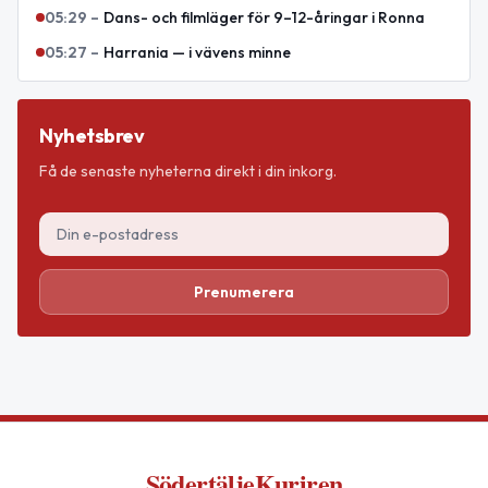
05:29
–
Dans- och filmläger för 9–12-åringar i Ronna
05:27
–
Harrania — i vävens minne
Nyhetsbrev
Få de senaste nyheterna direkt i din inkorg.
Prenumerera
SödertäljeKuriren