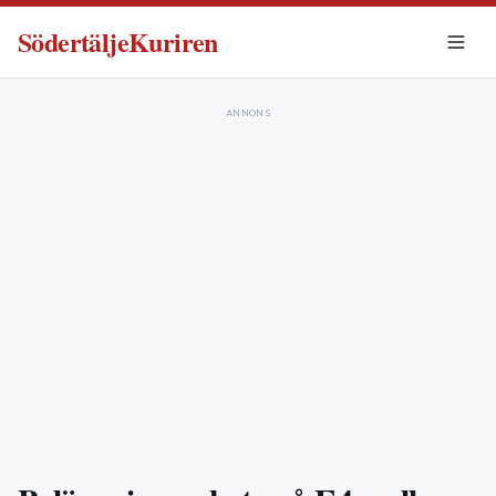
SödertäljeKuriren
ANNONS