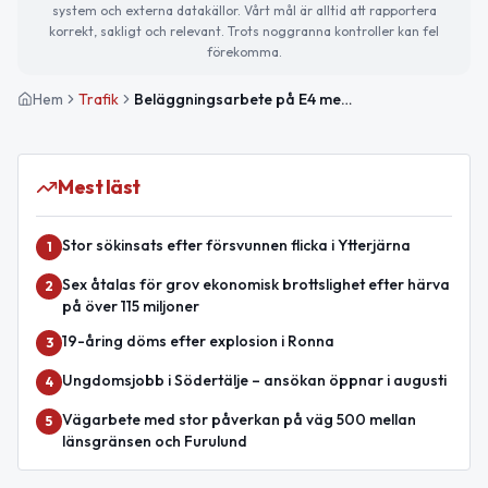
system och externa datakällor. Vårt mål är alltid att rapportera
korrekt, sakligt och relevant. Trots noggranna kontroller kan fel
förekomma.
Hem
Trafik
Beläggningsarbete på E4 mellan Järna och Moraberg påverkar trafiken mot Stockholm
Mest läst
Stor sökinsats efter försvunnen flicka i Ytterjärna
1
Sex åtalas för grov ekonomisk brottslighet efter härva
2
på över 115 miljoner
19-åring döms efter explosion i Ronna
3
Ungdomsjobb i Södertälje – ansökan öppnar i augusti
4
Vägarbete med stor påverkan på väg 500 mellan
5
länsgränsen och Furulund