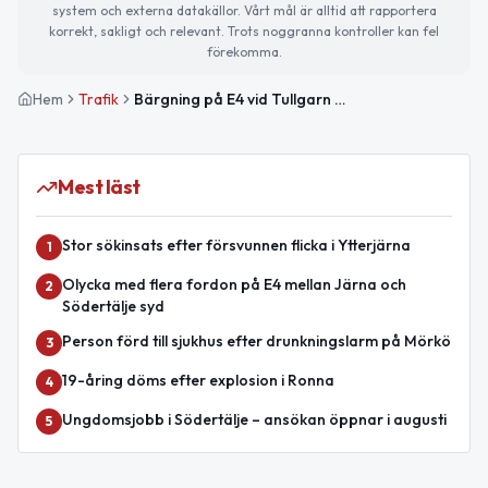
system och externa datakällor. Vårt mål är alltid att rapportera
korrekt, sakligt och relevant. Trots noggranna kontroller kan fel
förekomma.
Hem
Trafik
Bärgning på E4 vid Tullgarn påverkar trafiken mot Nyköping
Mest läst
Stor sökinsats efter försvunnen flicka i Ytterjärna
1
Olycka med flera fordon på E4 mellan Järna och
2
Södertälje syd
Person förd till sjukhus efter drunkningslarm på Mörkö
3
19-åring döms efter explosion i Ronna
4
Ungdomsjobb i Södertälje – ansökan öppnar i augusti
5