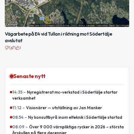
Vägarbete på E4 vid Tullan i riktning mot Södertälje
avslutat
1
1
1
Senaste nytt
14:35
–
Nyregistrerat mc-verkstad i Södertälje startar
verksamhet
11:12
–
Visionärer — utställning av Jan Manker
08:54
–
Ny konsultbyrå inom elteknik i Södertälje startad
08:09
–
Över 9 000 värnpliktiga rycker in 2026 – största
årskullen på flera decennier