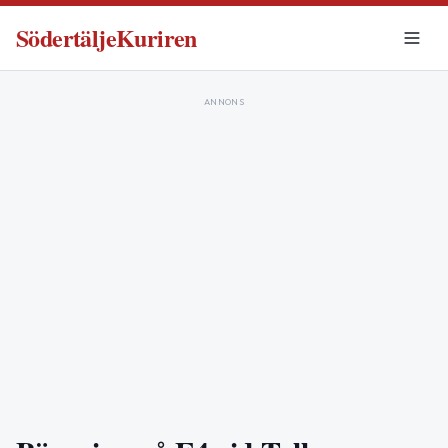
SödertäljeKuriren
ANNONS