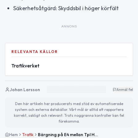
Säkerhetsåtgärd: Skyddsbil i höger körfält
ANNONS
RELEVANTA KÄLLOR
Trafikverket
Johan Larsson
Anmäl fel
Den här artikeln har producerats med stöd av automatiserade
system och externa datakällor. Vårt mål är alltid att rapportera
korrekt, sakligt och relevant. Trots noggranna kontroller kan fel
förekomma.
Hem
Trafik
Bärgning på E4 mellan Tpl Hölö och Trafikplats Järna påverkar trafiken