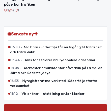
påverkar trafiken
2
2
1
Senaste nytt
06:10
–
Alla barn i Södertälje får nu tillgång till fritidshem
och fritidsklubb
05:44
–
Dans för seniorer vid Sydpoolens dansbana
18:05
–
Däckrester orsakade stor påverkan på E4 mellan
Järna och Södertälje syd
14:35
–
Nyregistrerat mc-verkstad i Södertälje startar
verksamhet
11:12
–
Visionärer — utställning av Jan Manker