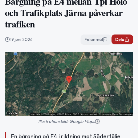
Bärgning på E4 mellan Tpl Hölö
och Trafikplats Järna påverkar
trafiken
19 juni 2026
Felanmäl
Dela
Illustrationsbild: Google Maps
En bärgning på E4 i riktning mot Södertälje