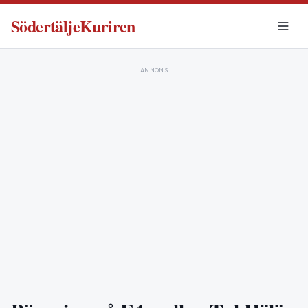
SödertäljeKuriren
ANNONS