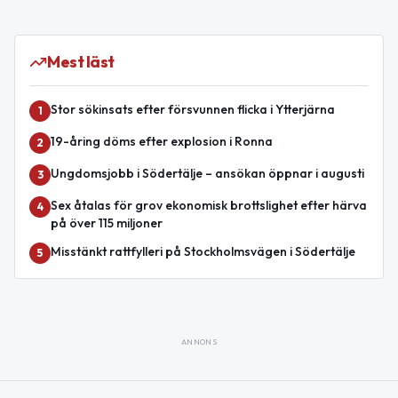
Mest läst
Stor sökinsats efter försvunnen flicka i Ytterjärna
1
19-åring döms efter explosion i Ronna
2
Ungdomsjobb i Södertälje – ansökan öppnar i augusti
3
Sex åtalas för grov ekonomisk brottslighet efter härva
4
på över 115 miljoner
Misstänkt rattfylleri på Stockholmsvägen i Södertälje
5
ANNONS