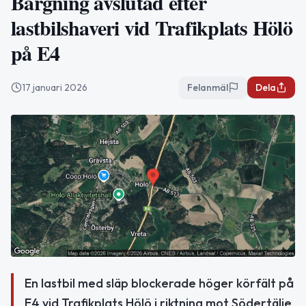
Bärgning avslutad efter
lastbilshaveri vid Trafikplats Hölö
på E4
17 januari 2026
Felanmäl
Dela
En lastbil med släp blockerade höger körfält på
E4 vid Trafikplats Hölö i riktning mot Södertälje