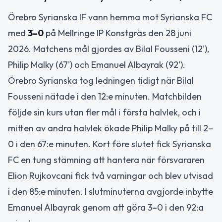
Örebro Syrianska IF vann hemma mot Syrianska FC
med
3–0
på Mellringe IP Konstgräs den 28 juni
2026. Matchens mål gjordes av Bilal Fousseni (12'),
Philip Malky (67') och Emanuel Albayrak (92').
Örebro Syrianska tog ledningen tidigt när Bilal
Fousseni nätade i den 12:e minuten. Matchbilden
följde sin kurs utan fler mål i första halvlek, och i
mitten av andra halvlek ökade Philip Malky på till 2–
0 i den 67:e minuten. Kort före slutet fick Syrianska
FC en tung stämning att hantera när försvararen
Elion Rujkovcani fick två varningar och blev utvisad
i den 85:e minuten. I slutminuterna avgjorde inbytte
Emanuel Albayrak genom att göra 3–0 i den 92:a