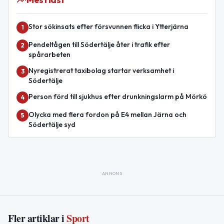
Stor sökinsats efter försvunnen flicka i Ytterjärna
1
Pendeltågen till Södertälje åter i trafik efter
2
spårarbeten
Nyregistrerat taxibolag startar verksamhet i
3
Södertälje
Person förd till sjukhus efter drunkningslarm på Mörkö
4
Olycka med flera fordon på E4 mellan Järna och
5
Södertälje syd
ANNONS
Fler artiklar i
Sport