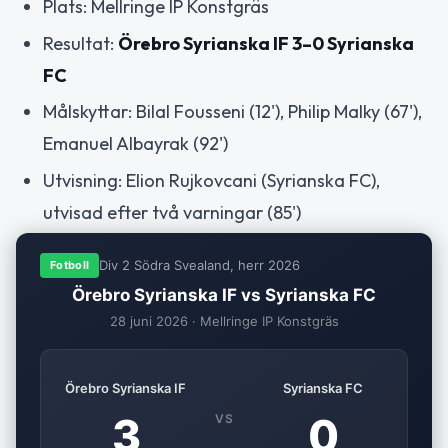
Plats: Mellringe IP Konstgräs
Resultat:
Örebro Syrianska IF 3–0 Syrianska
FC
Målskyttar: Bilal Fousseni (12'), Philip Malky (67'),
Emanuel Albayrak (92')
Utvisning: Elion Rujkovcani (Syrianska FC),
utvisad efter två varningar (85')
Div 2 Södra Svealand, herr 2026
Fotboll
Örebro Syrianska IF vs Syrianska FC
28 juni 2026 · Mellringe IP Konstgräs
Örebro Syrianska IF
Syrianska FC
3
0
VS