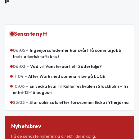
IF
Senaste nytt
06:05
–
Ingenjörsstudenter har svårt få sommarjobb
trots arbetskraftsbrist
06:03
–
Vad vill Vänsterpartiet i Södertälje?
11:04
–
After Work med sommarvibe på LUCE
10:06
–
En vecka kvar till Kulturfestivalen i Stockholm – fri
entré 12–16 augusti
23:03
–
Stor sökinsats efter försvunnen flicka i Ytterjärna
Nyhetsbrev
Få de senaste nyheterna direkt i din inkorg.