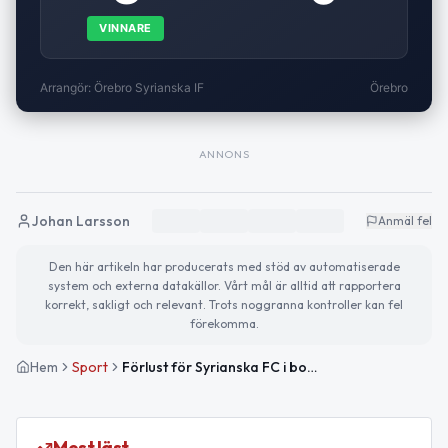
VINNARE
Arrangör: Örebro Syrianska IF
Örebro
ANNONS
Johan Larsson
Anmäl fel
Den här artikeln har producerats med stöd av automatiserade
system och externa datakällor. Vårt mål är alltid att rapportera
korrekt, sakligt och relevant. Trots noggranna kontroller kan fel
förekomma.
Hem
Sport
Förlust för Syrianska FC i bortamatch mot Örebro Syrianska IF
Mest läst