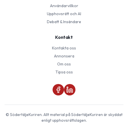
Användarvillkor
Upphovsrätt och AI
Debatt & Insändare
Kontakt
Kontakta oss
Annonsera
Om oss
Tipsa oss
©
SödertäljeKuriren
. Allt material på
SödertäljeKuriren
är skyddat
enligt upphovsrättslagen.