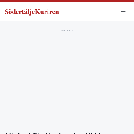
SödertäljeKuriren
ANNONS