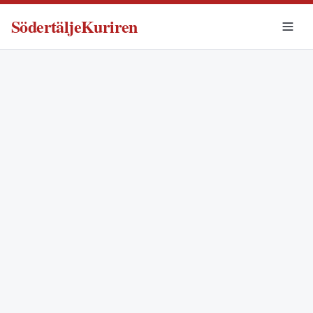
SödertäljeKuriren