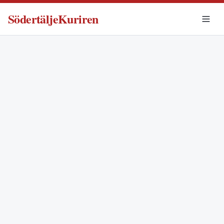
SödertäljeKuriren