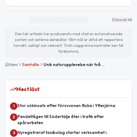
Anmäl fel
Den här artikeln har producerats med stöd av automatiserade
system och externa datakällor. Vårt mål är alltid att rapportera
korrekt, sakligt och relevant. Trots noggranna kontroller kan fel
förekomma.
Hem
Samhälle
Unik naturupplevelse när två lodjur besökte Järna
Mest läst
Stor sökinsats efter försvunnen flicka i Ytterjärna
1
Pendeltågen till Södertälje åter i trafik efter
2
spårarbeten
Nyregistrerat taxibolag startar verksamhet i
3