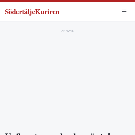
SödertäljeKuriren
ANNONS