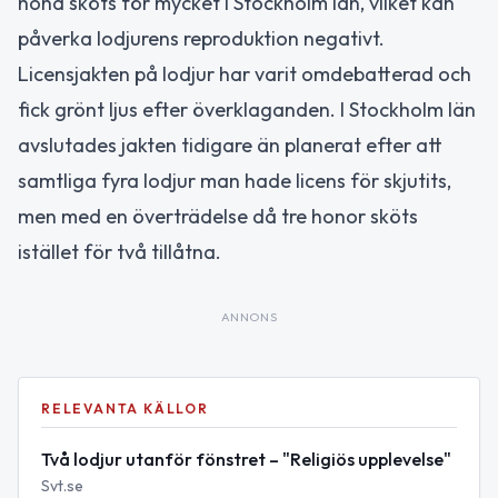
hona sköts för mycket i Stockholm län, vilket kan
påverka lodjurens reproduktion negativt.
Licensjakten på lodjur har varit omdebatterad och
fick grönt ljus efter överklaganden. I Stockholm län
avslutades jakten tidigare än planerat efter att
samtliga fyra lodjur man hade licens för skjutits,
men med en överträdelse då tre honor sköts
istället för två tillåtna.
ANNONS
RELEVANTA KÄLLOR
Två lodjur utanför fönstret – "Religiös upplevelse"
Svt.se