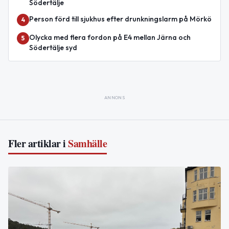
Södertälje
Person förd till sjukhus efter drunkningslarm på Mörkö
4
Olycka med flera fordon på E4 mellan Järna och
5
Södertälje syd
ANNONS
Fler artiklar i
Samhälle