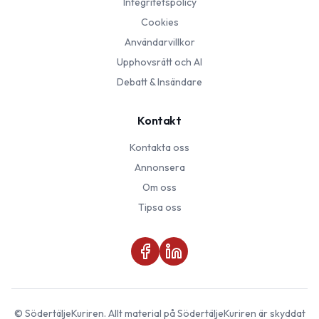
Integritetspolicy
Cookies
Användarvillkor
Upphovsrätt och AI
Debatt & Insändare
Kontakt
Kontakta oss
Annonsera
Om oss
Tipsa oss
©
SödertäljeKuriren
. Allt material på
SödertäljeKuriren
är skyddat