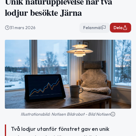
Unik naturupplevelse när två
lodjur besökte Järna
31 mars 2026
Felanmäl
Dela
Illustrationsbild: Notisen Bildrobot - Bild Notisen
Två lodjur utanför fönstret gav en unik