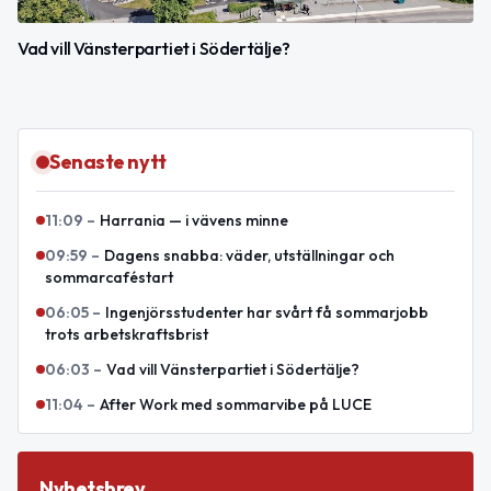
Vad vill Vänsterpartiet i Södertälje?
Senaste nytt
11:09
–
Harrania — i vävens minne
09:59
–
Dagens snabba: väder, utställningar och
sommarcaféstart
06:05
–
Ingenjörsstudenter har svårt få sommarjobb
trots arbetskraftsbrist
06:03
–
Vad vill Vänsterpartiet i Södertälje?
11:04
–
After Work med sommarvibe på LUCE
Nyhetsbrev