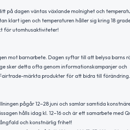
Mitt på dagen väntas växlande molnighet och temperatu
tan klart igen och temperaturen håller sig kring 18 grade
t för utomhusaktiviteter!
en mot barnarbete. Dagen syftar till att belysa barns r
erige sker detta ofta genom informationskampanjer och
airtrade-märkta produkter för att bidra till förändring
ällningen pågår 12–28 juni och samlar samtida konstnär
nissagen hålls idag kl. 12–16 och är ett samarbete med 
mångfald och konstnärlig frihet!