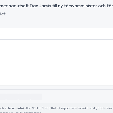
mer har utsett Dan Jarvis till ny försvarsminister och fö
iet.
externa datakällor. Vårt mål är alltid att rapportera korrekt, sakligt och relev
ontroller kan fel förekomma.