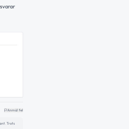
rsvarar
Anmäl fel
ant. Trots