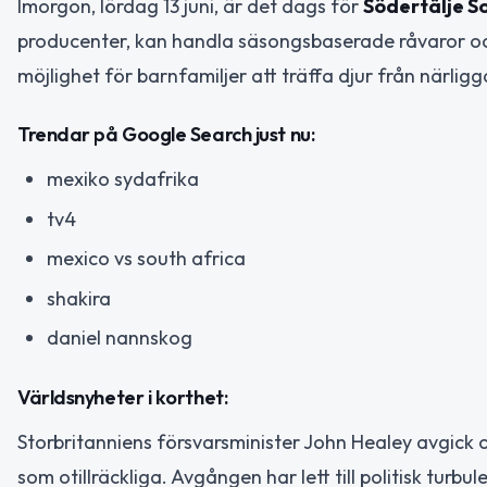
Imorgon, lördag 13 juni, är det dags för
Södertälje
producenter, kan handla säsongsbaserade råvaror och 
möjlighet för barnfamiljer att träffa djur från närli
Trendar på Google Search just nu:
mexiko sydafrika
tv4
mexico vs south africa
shakira
daniel nannskog
Världsnyheter i korthet:
Storbritanniens försvarsminister John Healey avgick 
som otillräckliga. Avgången har lett till politisk turb