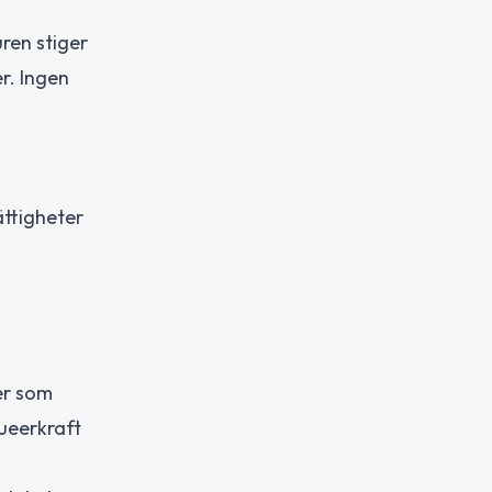
ren stiger
r. Ingen
ättigheter
.
er som
Queerkraft