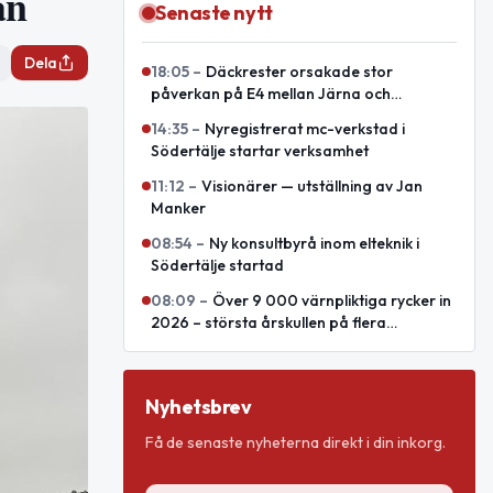
an
Senaste nytt
Dela
18:05
–
Däckrester orsakade stor
påverkan på E4 mellan Järna och
Södertälje syd
14:35
–
Nyregistrerat mc-verkstad i
Södertälje startar verksamhet
11:12
–
Visionärer — utställning av Jan
Manker
08:54
–
Ny konsultbyrå inom elteknik i
Södertälje startad
08:09
–
Över 9 000 värnpliktiga rycker in
2026 – största årskullen på flera
decennier
Nyhetsbrev
Få de senaste nyheterna direkt i din inkorg.