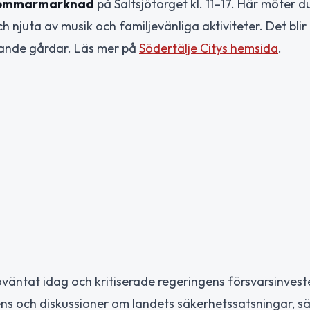
 Sommarmarknad
på Saltsjötorget kl. 11–17. Här möter d
njuta av musik och familjevänliga aktiviteter. Det blir
ggande gårdar. Läs mer på
Södertälje Citys hemsida
.
oväntat idag och kritiserade regeringens försvarsinvest
ulens och diskussioner om landets säkerhetssatsningar, sär