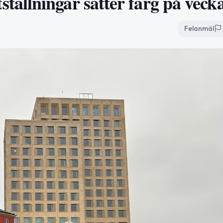
ällningar sätter färg på veck
Felanmäl