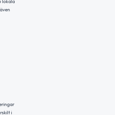
u lokala
 även
eringar
skilt i