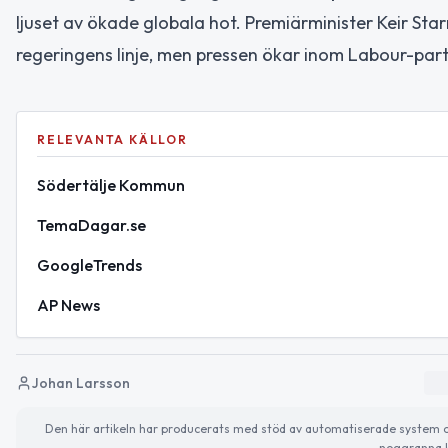
ljuset av ökade globala hot. Premiärminister Keir Star
regeringens linje, men pressen ökar inom Labour-part
RELEVANTA KÄLLOR
Södertälje Kommun
TemaDagar.se
GoogleTrends
AP News
Johan Larsson
Den här artikeln har producerats med stöd av automatiserade system och 
noggranna k