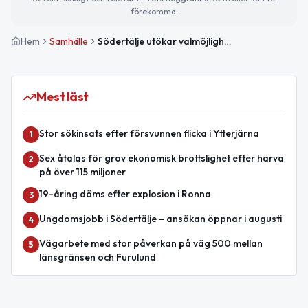
förekomma.
Hem
Samhälle
Södertälje utökar valmöjligheter för hemtjänstens inköp online
Mest läst
Stor sökinsats efter försvunnen flicka i Ytterjärna
1
Sex åtalas för grov ekonomisk brottslighet efter härva
2
på över 115 miljoner
19-åring döms efter explosion i Ronna
3
Ungdomsjobb i Södertälje – ansökan öppnar i augusti
4
Vägarbete med stor påverkan på väg 500 mellan
5
länsgränsen och Furulund