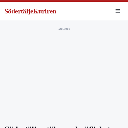
SödertäljeKuriren
ANNONS