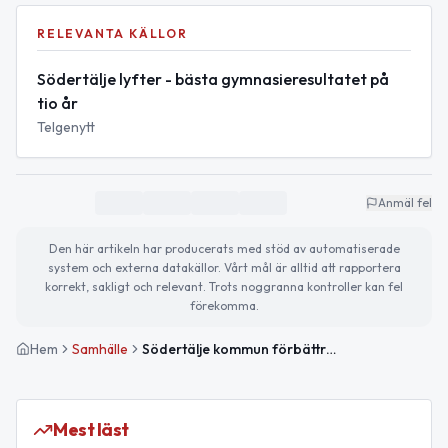
RELEVANTA KÄLLOR
Södertälje lyfter - bästa gymnasieresultatet på
tio år
Telgenytt
Anmäl fel
Den här artikeln har producerats med stöd av automatiserade
system och externa datakällor. Vårt mål är alltid att rapportera
korrekt, sakligt och relevant. Trots noggranna kontroller kan fel
förekomma.
Hem
Samhälle
Södertälje kommun förbättrar gymnasieresultaten
Mest läst