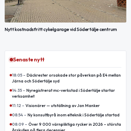
Nytt kostnadsfritt cykelgarage vid Södertälje centrum
Senaste nytt
18:05
–
Däckrester orsakade stor påverkan på E4 mellan
Järna och Södertälje syd
14:35
–
Nyregistrerat mc-verkstad i Södertälje startar
verksamhet
11:12
–
Visionärer — utställning av Jan Manker
08:54
–
Ny konsultbyrå inom elteknik i Södertälje startad
08:09
–
Över 9 000 värnpliktiga rycker in 2026 – största
årskullen på flera decennier