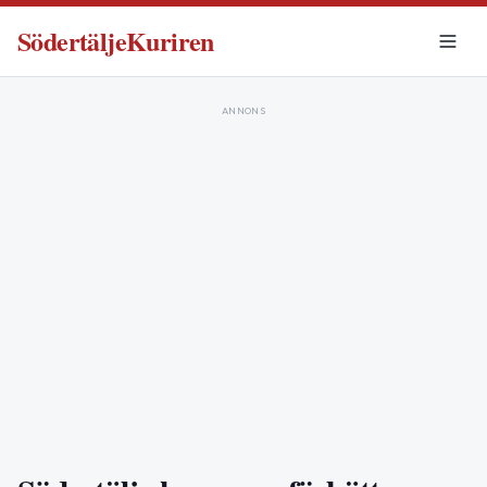
SödertäljeKuriren
ANNONS