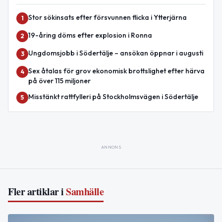
Stor sökinsats efter försvunnen flicka i Ytterjärna
1
19-åring döms efter explosion i Ronna
2
Ungdomsjobb i Södertälje – ansökan öppnar i augusti
3
Sex åtalas för grov ekonomisk brottslighet efter härva
4
på över 115 miljoner
Misstänkt rattfylleri på Stockholmsvägen i Södertälje
5
ANNONS
Fler artiklar i
Samhälle