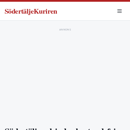
SödertäljeKuriren
ANNONS