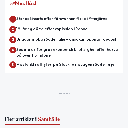
Mest läst
Stor sökinsats efter försvunnen flicka i Ytterjärna
1
19-åring döms efter explosion i Ronna
2
Ungdomsjobb i Södertälje – ansökan öppnar i augusti
3
Sex åtalas för grov ekonomisk brottslighet efter härva
4
på över 115 miljoner
Misstänkt rattfylleri på Stockholmsvägen i Södertälje
5
ANNONS
Fler artiklar i
Samhälle