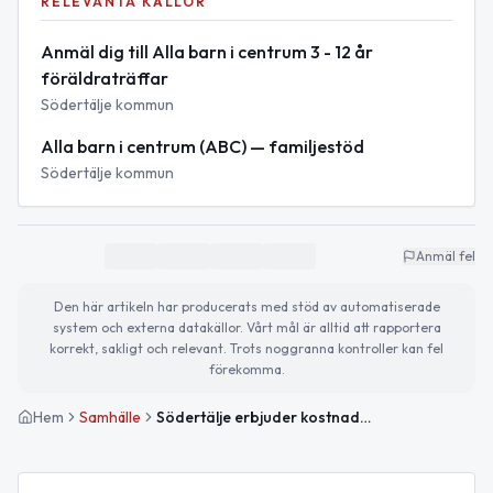
RELEVANTA KÄLLOR
Anmäl dig till Alla barn i centrum 3 - 12 år
föräldraträffar
Södertälje kommun
Alla barn i centrum (ABC) — familjestöd
Södertälje kommun
Anmäl fel
Den här artikeln har producerats med stöd av automatiserade
system och externa datakällor. Vårt mål är alltid att rapportera
korrekt, sakligt och relevant. Trots noggranna kontroller kan fel
förekomma.
Hem
Samhälle
Södertälje erbjuder kostnadsfri föräldrakurs för barn 3–12 år