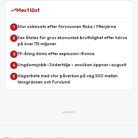
Mest läst
Stor sökinsats efter försvunnen flicka i Ytterjärna
1
Sex åtalas för grov ekonomisk brottslighet efter härva
2
på över 115 miljoner
19-åring döms efter explosion i Ronna
3
Ungdomsjobb i Södertälje – ansökan öppnar i augusti
4
Vägarbete med stor påverkan på väg 500 mellan
5
länsgränsen och Furulund
ANNONS