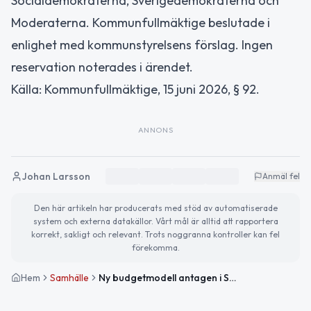
Socialdemokraterna, Sverigedemokraterna och
Moderaterna. Kommunfullmäktige beslutade i
enlighet med kommunstyrelsens förslag. Ingen
reservation noterades i ärendet.
Källa: Kommunfullmäktige, 15 juni 2026, § 92.
ANNONS
Johan Larsson
Anmäl fel
Den här artikeln har producerats med stöd av automatiserade
system och externa datakällor. Vårt mål är alltid att rapportera
korrekt, sakligt och relevant. Trots noggranna kontroller kan fel
förekomma.
Hem
Samhälle
Ny budgetmodell antagen i Södertälje kommunfullmäktige