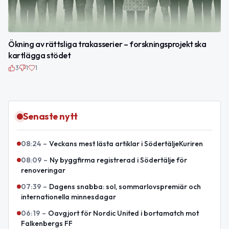
Ökning av rättsliga trakasserier – forskningsprojekt ska
kartlägga stödet
3
1
1
Senaste nytt
08:24
–
Veckans mest lästa artiklar i SödertäljeKuriren
08:09
–
Ny byggfirma registrerad i Södertälje för
renoveringar
07:39
–
Dagens snabba: sol, sommarlovspremiär och
internationella minnesdagar
06:19
–
Oavgjort för Nordic United i bortamatch mot
Falkenbergs FF