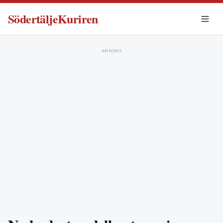
SödertäljeKuriren
ANNONS