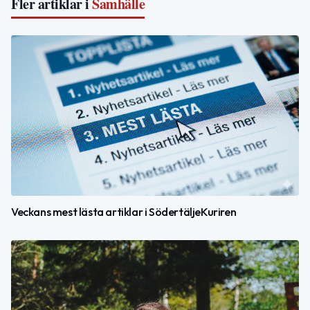
Fler artiklar i
Samhälle
Veckans mest lästa artiklar i SödertäljeKuriren