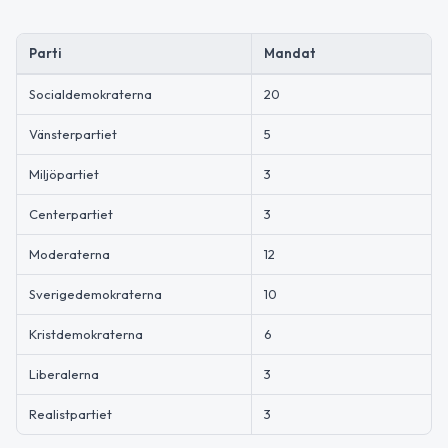
Parti
Mandat
Socialdemokraterna
20
Vänsterpartiet
5
Miljöpartiet
3
Centerpartiet
3
Moderaterna
12
Sverigedemokraterna
10
Kristdemokraterna
6
Liberalerna
3
Realistpartiet
3