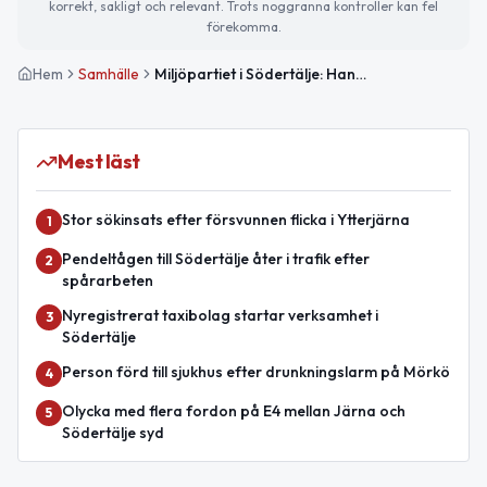
korrekt, sakligt och relevant. Trots noggranna kontroller kan fel
förekomma.
Hem
Samhälle
Miljöpartiet i Södertälje: Hanna Klingborg om prioriteringar
Mest läst
Stor sökinsats efter försvunnen flicka i Ytterjärna
1
Pendeltågen till Södertälje åter i trafik efter
2
spårarbeten
Nyregistrerat taxibolag startar verksamhet i
3
Södertälje
Person förd till sjukhus efter drunkningslarm på Mörkö
4
Olycka med flera fordon på E4 mellan Järna och
5
Södertälje syd