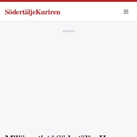
SödertäljeKuriren
ANNONS