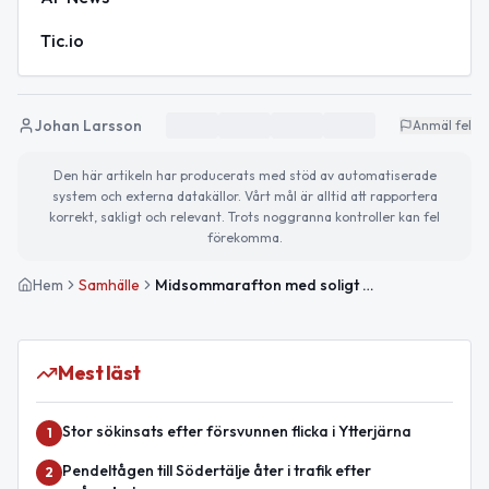
Tic.io
Johan Larsson
Anmäl fel
Den här artikeln har producerats med stöd av automatiserade
system och externa datakällor. Vårt mål är alltid att rapportera
korrekt, sakligt och relevant. Trots noggranna kontroller kan fel
förekomma.
Hem
Samhälle
Midsommarafton med soligt väder och firande i Södertälje
Mest läst
Stor sökinsats efter försvunnen flicka i Ytterjärna
1
Pendeltågen till Södertälje åter i trafik efter
2