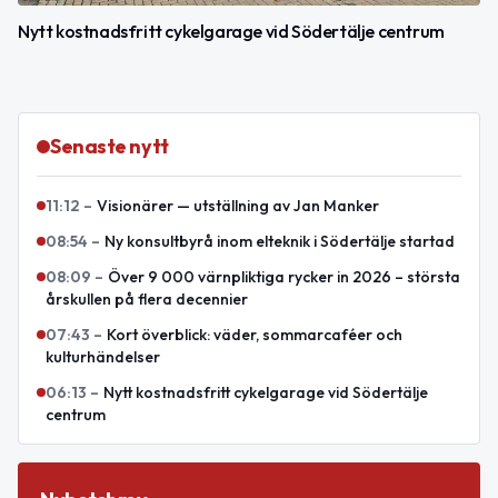
Nytt kostnadsfritt cykelgarage vid Södertälje centrum
Senaste nytt
11:12
–
Visionärer — utställning av Jan Manker
08:54
–
Ny konsultbyrå inom elteknik i Södertälje startad
08:09
–
Över 9 000 värnpliktiga rycker in 2026 – största
årskullen på flera decennier
07:43
–
Kort överblick: väder, sommarcaféer och
kulturhändelser
06:13
–
Nytt kostnadsfritt cykelgarage vid Södertälje
centrum