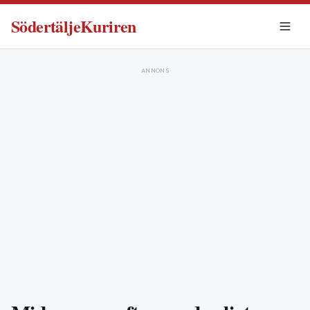
SödertäljeKuriren
ANNONS