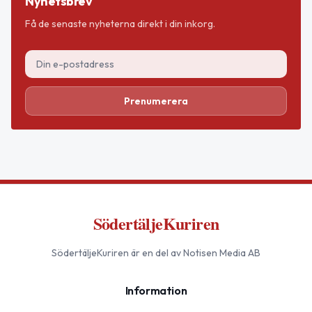
Nyhetsbrev
Få de senaste nyheterna direkt i din inkorg.
Prenumerera
SödertäljeKuriren
SödertäljeKuriren
är en del av Notisen Media AB
Information