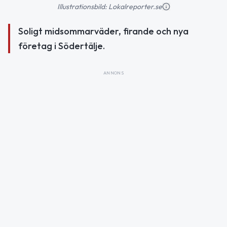
Illustrationsbild: Lokalreporter.se
Soligt midsommarväder, firande och nya
företag i Södertälje.
ANNONS