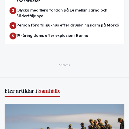
spårarbeten
Olycka med flera fordon på E4 mellan Järna och
3
Södertälje syd
Person förd till sjukhus efter drunkningslarm på Mörkö
4
19-åring döms efter explosion i Ronna
5
ANNONS
Fler artiklar i
Samhälle