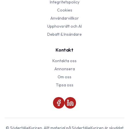
Integritetspolicy
Cookies
Användarvillkor
Upphovsrätt och AI
Debatt & Insändare
Kontakt
Kontakta oss
Annonsera
Om oss
Tipsa oss
©
SödertäljeKuriren
. Allt material på
SödertäljeKuriren
är skyddat