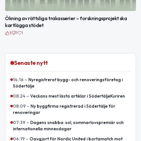
Ökning av rättsliga trakasserier – forskningsprojekt ska
kartlägga stödet
3
1
1
Senaste nytt
14:16
–
Nyregistrerat bygg- och renoveringsföretag i
Södertälje
08:24
–
Veckans mest lästa artiklar i SödertäljeKuriren
08:09
–
Ny byggfirma registrerad i Södertälje för
renoveringar
07:39
–
Dagens snabba: sol, sommarlovspremiär och
internationella minnesdagar
06:19
–
Oavgjort för Nordic United i bortamatch mot