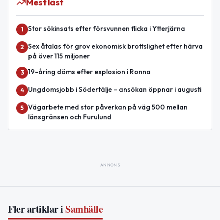
Mest läst
Stor sökinsats efter försvunnen flicka i Ytterjärna
1
Sex åtalas för grov ekonomisk brottslighet efter härva
2
på över 115 miljoner
19-åring döms efter explosion i Ronna
3
Ungdomsjobb i Södertälje – ansökan öppnar i augusti
4
Vägarbete med stor påverkan på väg 500 mellan
5
länsgränsen och Furulund
ANNONS
Fler artiklar i
Samhälle