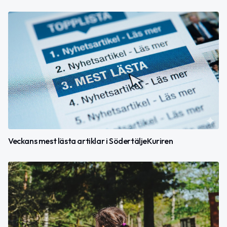
Veckans mest lästa artiklar i SödertäljeKuriren