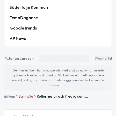
Södertälje Kommun
TemaDagar.se
GoogleTrends
AP News
Johan Larsson
Anmäl fel
Den här artikeln har producerats med stöd av automatiserade
system och externa datakällor. Vårt mål är alltid att rapportera
korrekt, sakligt och relevant. Trots noggranna kontroller kan fel
förekomma.
Hem
Samhälle
Kultur, natur och fredlig samlevnad i fokus denna helg