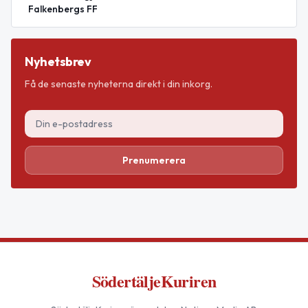
Falkenbergs FF
Nyhetsbrev
Få de senaste nyheterna direkt i din inkorg.
Prenumerera
SödertäljeKuriren