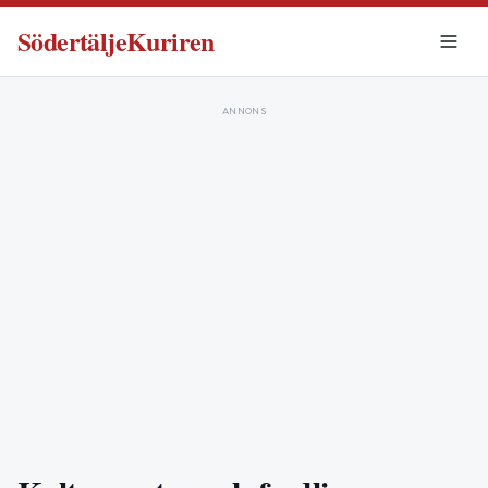
SödertäljeKuriren
ANNONS