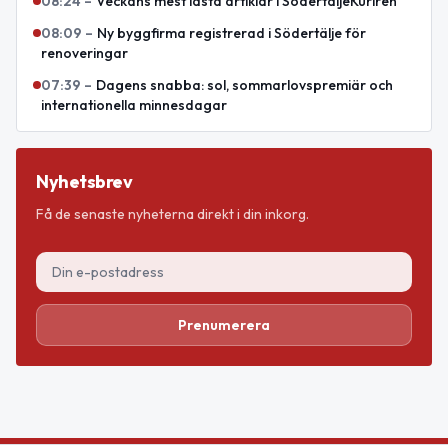
08:24
–
Veckans mest lästa artiklar i SödertäljeKuriren
08:09
–
Ny byggfirma registrerad i Södertälje för
renoveringar
07:39
–
Dagens snabba: sol, sommarlovspremiär och
internationella minnesdagar
Nyhetsbrev
Få de senaste nyheterna direkt i din inkorg.
Prenumerera