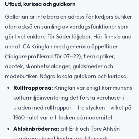
Utbud, kuriosa och guldkorn
Gallerian är inte bara en adress för kedjors butiker
utan också en samling av vardagsfunktioner som
gör livet enklare för Södertäljebor. Här finns bland
annat ICA Kringlan med generösa öppettider
(tidigare profilerad för 07–22), flera optiker,
apotek, skönhetssalonger, guldsmeder och
modebutiker. Några lokala guldkorn och kuriosa:
Rulltrapporna:
Kringlan var enligt kommunens
kulturmiljöinventering det första varuhuset i
staden med rulltrappor – tre stycken – vilket på
1960‑talet var ett tecken på modernitet.
Ahlsénbröderna:
att Erik och Tore Ahlsén
ritade varuhuset knyter det till svensk