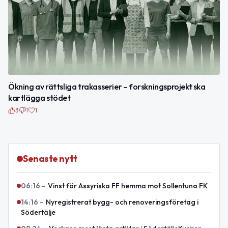
Ökning av rättsliga trakasserier – forskningsprojekt ska
kartlägga stödet
3
1
1
Senaste nytt
06:16
–
Vinst för Assyriska FF hemma mot Sollentuna FK
14:16
–
Nyregistrerat bygg- och renoveringsföretag i
Södertälje