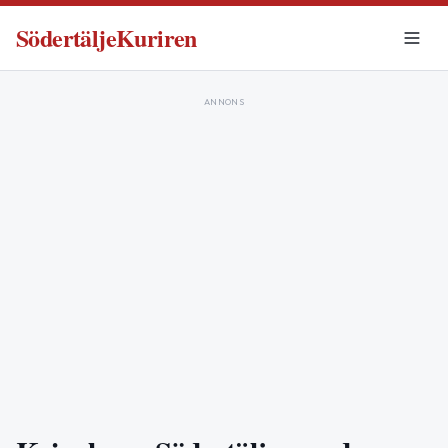
SödertäljeKuriren
ANNONS