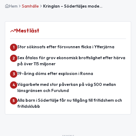
Hem
Samhälle
Kringlan – Södertäljes moderna kringel och stadens vardagsnav
Mest läst
Stor sökinsats efter försvunnen flicka i Ytterjärna
1
Sex åtalas för grov ekonomisk brottslighet efter härva
2
på över 115 miljoner
19-åring döms efter explosion i Ronna
3
Vägarbete med stor påverkan på väg 500 mellan
4
länsgränsen och Furulund
Alla barn i Södertälje får nu tillgång till fritidshem och
5
fritidsklubb
ANNONS