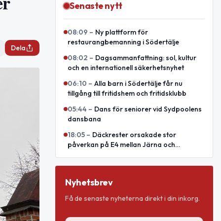
er
Senaste nytt
08:09
–
Ny plattform för
restaurangbemanning i Södertälje
Dela
08:02
–
Dagsammanfattning: sol, kultur
och en internationell säkerhetsnyhet
06:10
–
Alla barn i Södertälje får nu
tillgång till fritidshem och fritidsklubb
05:44
–
Dans för seniorer vid Sydpoolens
dansbana
18:05
–
Däckrester orsakade stor
påverkan på E4 mellan Järna och
Södertälje syd
Nyhetsbrev
Få de senaste nyheterna direkt i din inkorg.