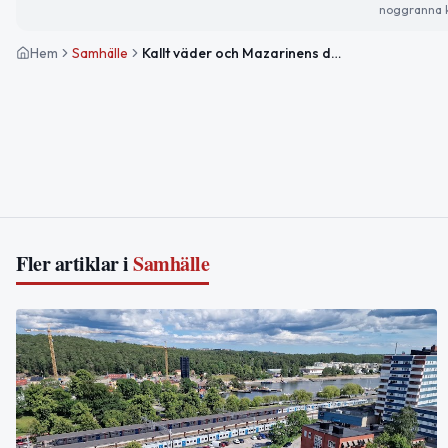
noggranna k
Hem
Samhälle
Kallt väder och Mazarinens dag – Viktiga nyheter och trender idag
Fler artiklar i
Samhälle