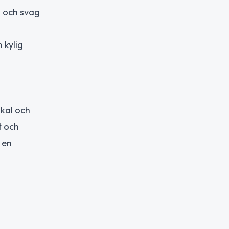
l och svag
 kylig
skal och
t och
 en