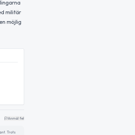
dlingarna
d militär
en möjlig
Anmäl fel
ant. Trots