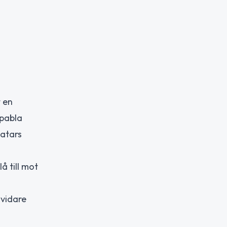
 en
apabla
Qatars
å till mot
 vidare