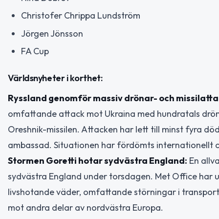
Christofer Chrippa Lundström
Jörgen Jönsson
FA Cup
Världsnyheter i korthet:
Ryssland genomför massiv drönar- och missilatta
omfattande attack mot Ukraina med hundratals drönar
Oreshnik-missilen. Attacken har lett till minst fyra död
ambassad. Situationen har fördömts internationellt oc
Stormen Goretti hotar sydvästra England:
En allva
sydvästra England under torsdagen. Met Office har ut
livshotande väder, omfattande störningar i transpor
mot andra delar av nordvästra Europa.