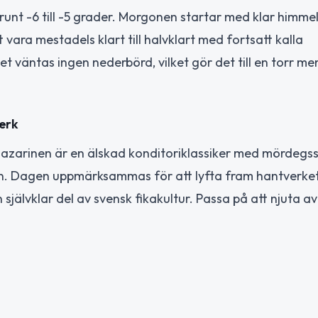
unt -6 till -5 grader. Morgonen startar med klar himme
 vara mestadels klart till halvklart med fortsatt kalla
t väntas ingen nederbörd, vilket gör det till en torr men
verk
. Mazarinen är en älskad konditoriklassiker med mördegs
rin. Dagen uppmärksammas för att lyfta fram hantverke
självklar del av svensk fikakultur. Passa på att njuta av