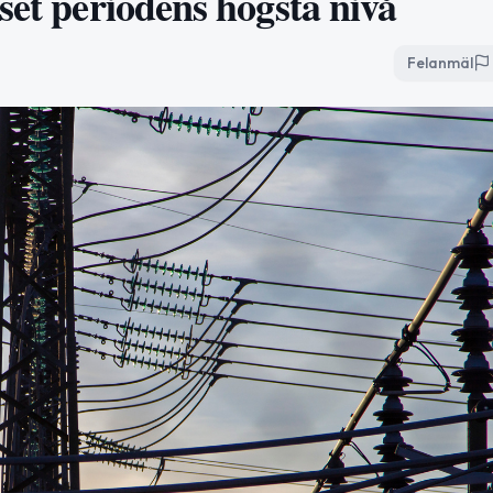
set periodens högsta nivå
Felanmäl