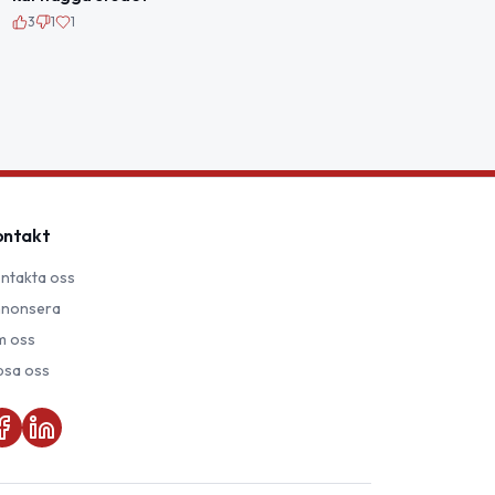
3
1
1
ontakt
ntakta oss
nonsera
 oss
psa oss