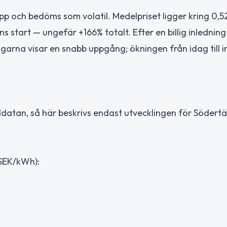
p och bedöms som volatil. Medelpriset ligger kring 0,5
 start — ungefär +166% totalt. Efter en billig inledning
arna visar en snabb uppgång; ökningen från idag till 
datan, så här beskrivs endast utvecklingen för Södertäl
 SEK/kWh):