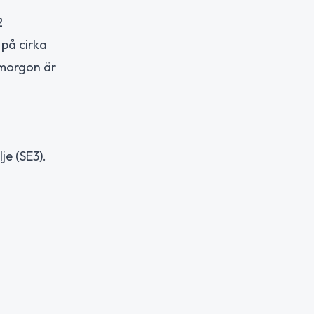
2
 på cirka
imorgon är
je (SE3).