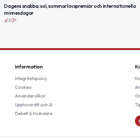
Dagens snabba: sol, sommarlovspremiär och internationella
minnesdagar
2
1
Information
K
Integritetspolicy
Ko
Cookies
An
Användarvillkor
Om
Upphovsrätt och AI
Ti
Debatt & Insändare