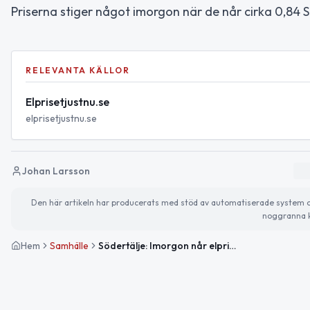
Priserna stiger något imorgon när de når cirka 0,84 S
RELEVANTA KÄLLOR
Elprisetjustnu.se
elprisetjustnu.se
Johan Larsson
Den här artikeln har producerats med stöd av automatiserade system och 
noggranna k
Hem
Samhälle
Södertälje: Imorgon når elpriset periodens högsta nivå