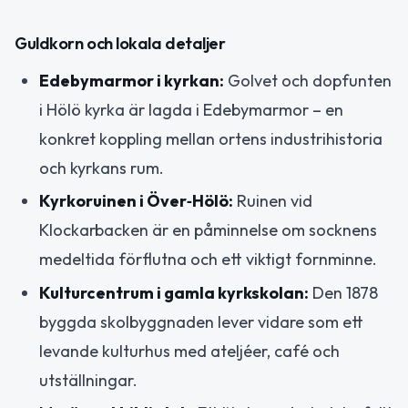
Guldkorn och lokala detaljer
Edebymarmor i kyrkan:
Golvet och dopfunten
i Hölö kyrka är lagda i Edebymarmor – en
konkret koppling mellan ortens industrihistoria
och kyrkans rum.
Kyrkoruinen i Över‑Hölö:
Ruinen vid
Klockarbacken är en påminnelse om socknens
medeltida förflutna och ett viktigt fornminne.
Kulturcentrum i gamla kyrkskolan:
Den 1878
byggda skolbyggnaden lever vidare som ett
levande kulturhus med ateljéer, café och
utställningar.