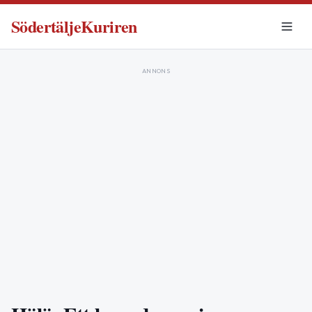
SödertäljeKuriren
ANNONS