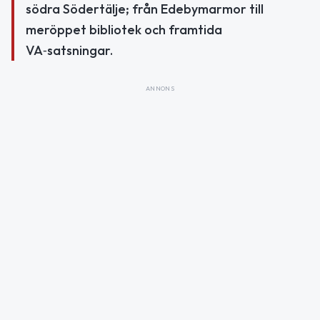
södra Södertälje; från Edebymarmor till
meröppet bibliotek och framtida
VA‑satsningar.
ANNONS