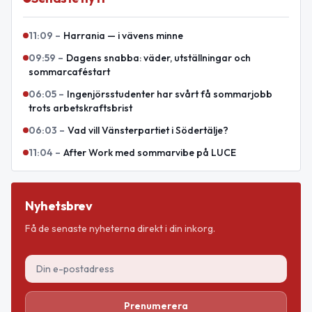
11:09
–
Harrania — i vävens minne
09:59
–
Dagens snabba: väder, utställningar och
sommarcaféstart
06:05
–
Ingenjörsstudenter har svårt få sommarjobb
trots arbetskraftsbrist
06:03
–
Vad vill Vänsterpartiet i Södertälje?
11:04
–
After Work med sommarvibe på LUCE
Nyhetsbrev
Få de senaste nyheterna direkt i din inkorg.
Prenumerera