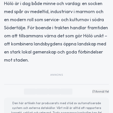
Hölö är i dag både minne och vardag: en socken
med spår av medeltid, industriarv i marmorn och
en modern roll som service‑ och kulturnav i södra
Södertälje. För boende i trakten handlar framtiden
om att tillsammans värna det som gör Hölö unikt –
att kombinera landsbygdens öppna landskap med
en stark lokal gemenskap och goda förbindelser
mot staden.
ANNONS
Anmäl fel
Den här artikeln har producerats med stöd av automatiserade
system och externa datakällor. Vårt mål är alltid att rapportera
korrekt, sakligt och relevant. Trots noggranna kontroller kan fel