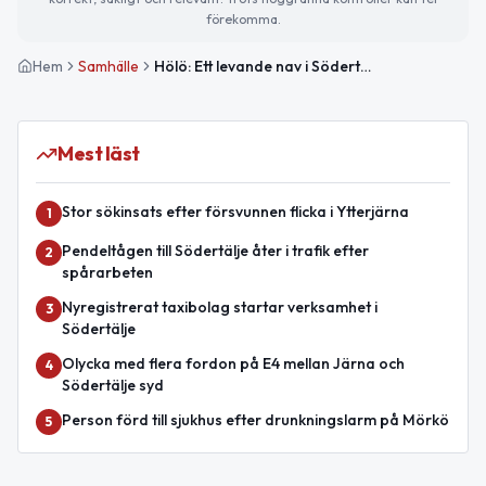
förekomma.
Hem
Samhälle
Hölö: Ett levande nav i Södertäljes södra landsbygd
Mest läst
Stor sökinsats efter försvunnen flicka i Ytterjärna
1
Pendeltågen till Södertälje åter i trafik efter
2
spårarbeten
Nyregistrerat taxibolag startar verksamhet i
3
Södertälje
Olycka med flera fordon på E4 mellan Järna och
4
Södertälje syd
Person förd till sjukhus efter drunkningslarm på Mörkö
5