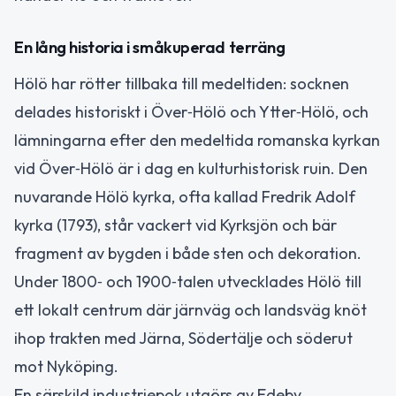
En lång historia i småkuperad terräng
Hölö har rötter tillbaka till medeltiden: socknen
delades historiskt i Över‑Hölö och Ytter‑Hölö, och
lämningarna efter den medeltida romanska kyrkan
vid Över‑Hölö är i dag en kulturhistorisk ruin. Den
nuvarande Hölö kyrka, ofta kallad Fredrik Adolf
kyrka (1793), står vackert vid Kyrksjön och bär
fragment av bygden i både sten och dekoration.
Under 1800‑ och 1900‑talen utvecklades Hölö till
ett lokalt centrum där järnväg och landsväg knöt
ihop trakten med Järna, Södertälje och söderut
mot Nyköping.
En särskild industriepok utgörs av Edeby