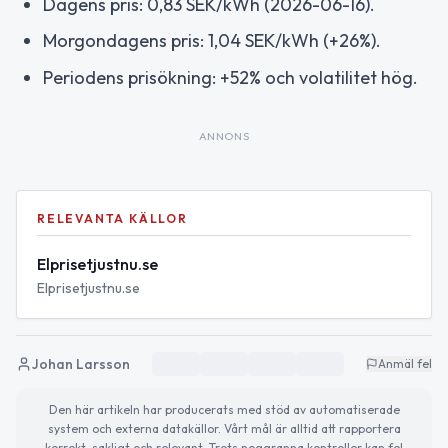
Dagens pris: 0,83 SEK/kWh (2026-06-16).
Morgondagens pris: 1,04 SEK/kWh (+26%).
Periodens prisökning: +52% och volatilitet hög.
ANNONS
RELEVANTA KÄLLOR
Elprisetjustnu.se
Elprisetjustnu.se
Johan Larsson
Anmäl fel
Den här artikeln har producerats med stöd av automatiserade
system och externa datakällor. Vårt mål är alltid att rapportera
korrekt, sakligt och relevant. Trots noggranna kontroller kan fel