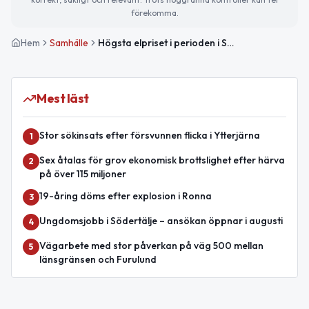
förekomma.
Hem
Samhälle
Högsta elpriset i perioden i Södertälje — prisvarning imorgon
Mest läst
Stor sökinsats efter försvunnen flicka i Ytterjärna
1
Sex åtalas för grov ekonomisk brottslighet efter härva
2
på över 115 miljoner
19-åring döms efter explosion i Ronna
3
Ungdomsjobb i Södertälje – ansökan öppnar i augusti
4
Vägarbete med stor påverkan på väg 500 mellan
5
länsgränsen och Furulund