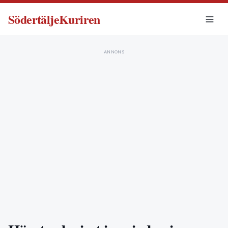
SödertäljeKuriren
ANNONS