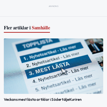
ANNONS
Fler artiklar i
Samhälle
Veckans mest lästa artiklar i SödertäljeKuriren