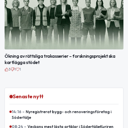
Ökning av rättsliga trakasserier – forskningsprojekt ska
kartlägga stödet
3
1
1
Senaste nytt
14:16
–
Nyregistrerat bygg- och renoveringsföretag i
Södertälje
08:24
–
Veckans mest lästa artiklar i SödertäljeKuriren