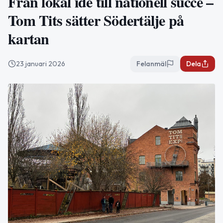
Från lokal idé till nationell succé –
Tom Tits sätter Södertälje på
kartan
23 januari 2026
Felanmäl
Dela