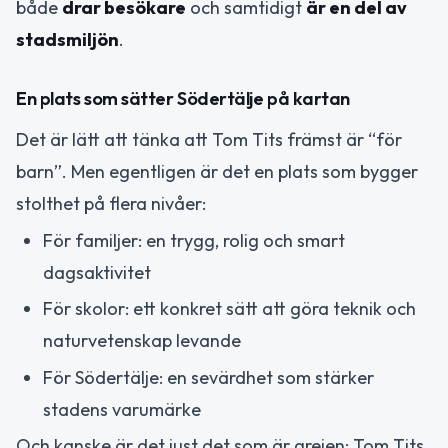
både
drar besökare
och samtidigt
är en del av
stadsmiljön
.
En plats som sätter Södertälje på kartan
Det är lätt att tänka att Tom Tits främst är “för
barn”. Men egentligen är det en plats som bygger
stolthet på flera nivåer:
För familjer: en trygg, rolig och smart
dagsaktivitet
För skolor: ett konkret sätt att göra teknik och
naturvetenskap levande
För Södertälje: en sevärdhet som stärker
stadens varumärke
Och kanske är det just det som är grejen: Tom Tits