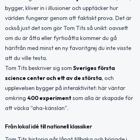
bygger, kliver in i illusioner och upptäcker hur
världen fungerar genom att faktiskt prova. Det är
också just det som gör Tom Tits så unikt: oavsett
om du är åtta eller fyrtioåtta kommer du gå
härifrån med minst en ny favoritgrej du inte visste
att du ville testa.
Tom Tits beskriver sig som
Sveriges första
science center och ett av de största
, och
upplevelsen bygger på interaktivitet: här väntar
omkring
400 experiment
som alla är skapade för
att väcka “aha-känslan”.
Från lokal idé till nationell klassiker
Tom Tits historia går långt tillbaka och började i