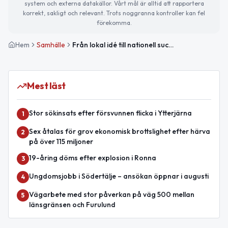
system och externa datakällor. Vårt mål är alltid att rapportera
korrekt, sakligt och relevant. Trots noggranna kontroller kan fel
förekomma.
Hem
Samhälle
Från lokal idé till nationell succé – Tom Tits sätter Södertälje på kartan
Mest läst
Stor sökinsats efter försvunnen flicka i Ytterjärna
1
Sex åtalas för grov ekonomisk brottslighet efter härva
2
på över 115 miljoner
19-åring döms efter explosion i Ronna
3
Ungdomsjobb i Södertälje – ansökan öppnar i augusti
4
Vägarbete med stor påverkan på väg 500 mellan
5
länsgränsen och Furulund