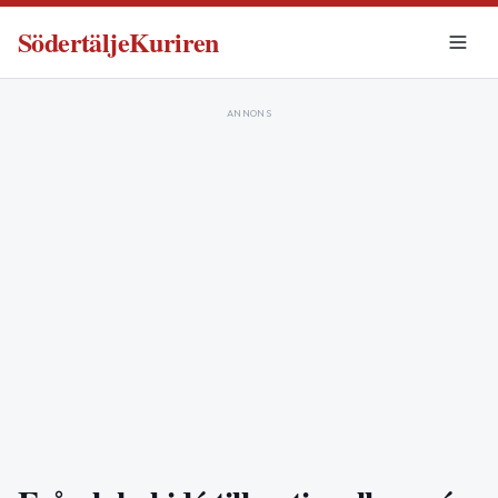
SödertäljeKuriren
ANNONS