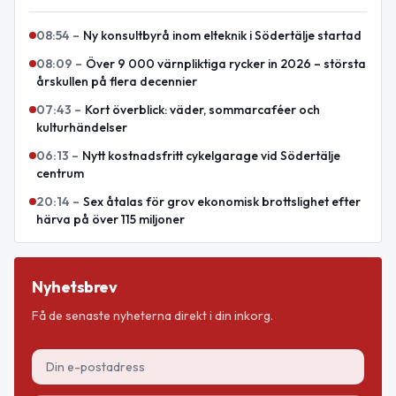
08:54
–
Ny konsultbyrå inom elteknik i Södertälje startad
08:09
–
Över 9 000 värnpliktiga rycker in 2026 – största
årskullen på flera decennier
07:43
–
Kort överblick: väder, sommarcaféer och
kulturhändelser
06:13
–
Nytt kostnadsfritt cykelgarage vid Södertälje
centrum
20:14
–
Sex åtalas för grov ekonomisk brottslighet efter
härva på över 115 miljoner
Nyhetsbrev
Få de senaste nyheterna direkt i din inkorg.