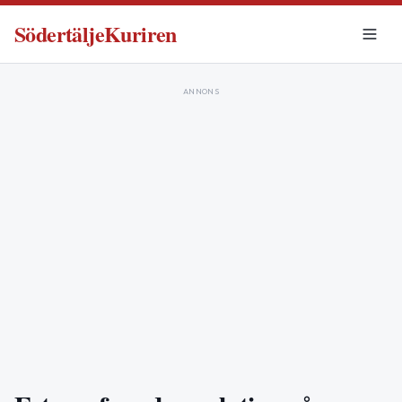
SödertäljeKuriren
ANNONS