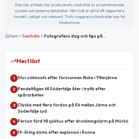
Den här artikeln har producerats med stöd av automatiserade
system och externa datakällor. Vårt mål är alltid att rapportera
korrekt, sakligt och relevant. Trots noggranna kontroller kan fel
förekomma.
Hem
Samhälle
Fotografens dag och tips på kommande evenemang
Mest läst
Stor sökinsats efter försvunnen flicka i Ytterjärna
1
Pendeltågen till Södertälje åter i trafik efter
2
spårarbeten
Olycka med flera fordon på E4 mellan Järna och
3
Södertälje syd
Person förd till sjukhus efter drunkningslarm på Mörkö
4
19-åring döms efter explosion i Ronna
5