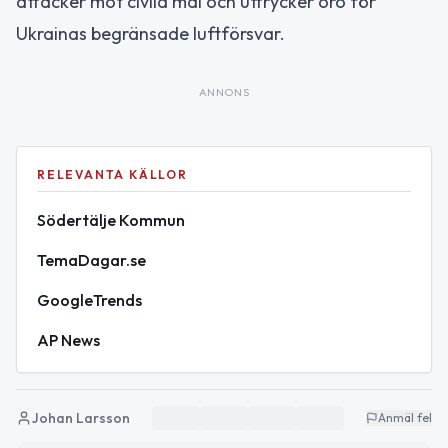
attacker mot civila mål och uttrycker oro för
Ukrainas begränsade luftförsvar.
ANNONS
RELEVANTA KÄLLOR
Södertälje Kommun
TemaDagar.se
GoogleTrends
AP News
Johan Larsson
Anmäl fel