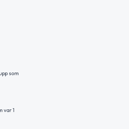
rupp som
m var 1