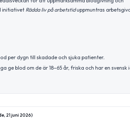
lmedalsveckan för att uppmärksamma blodgivning och
I initiativet
Rädda liv på arbetstid
uppmuntras arbetsgiva
od per dygn till skadade och sjuka patienter.
a ge blod om de är 18–65 år, friska och har en svensk 
, 21 juni 2026)