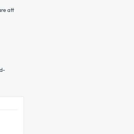
re att
id-