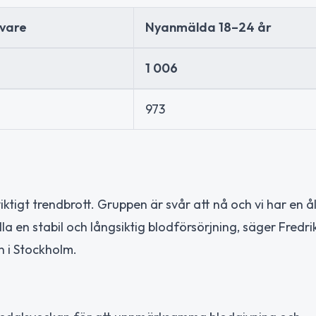
vare
Nyanmälda 18–24 år
1 006
973
viktigt trendbrott. Gruppen är svår att nå och vi har en 
a en stabil och långsiktig blodförsörjning, säger Fredri
n i Stockholm.