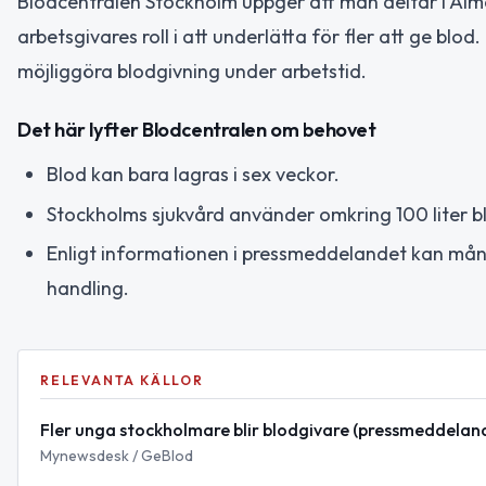
Blodcentralen Stockholm uppger att man deltar i A
arbetsgivares roll i att underlätta för fler att ge blod. 
möjliggöra blodgivning under arbetstid.
Det här lyfter Blodcentralen om behovet
Blod kan bara lagras i sex veckor.
Stockholms sjukvård använder omkring 100 liter bl
Enligt informationen i pressmeddelandet kan mång
handling.
RELEVANTA KÄLLOR
Fler unga stockholmare blir blodgivare (pressmeddelande
Mynewsdesk / GeBlod