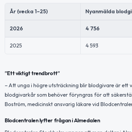
År (vecka 1–25)
Nyanmälda blodgi
2026
4 756
2025
4 593
”Ett viktigt trendbrott”
– Att unga i högre utsträckning blir blodgivare är ett 
blodgivarkår som behöver föryngras för att säkerställ
Boström, medicinskt ansvarig läkare vid Blodcentrale
Blodcentralen lyfter frågan i Almedalen