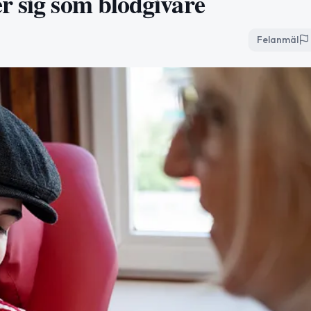
r sig som blodgivare
Felanmäl