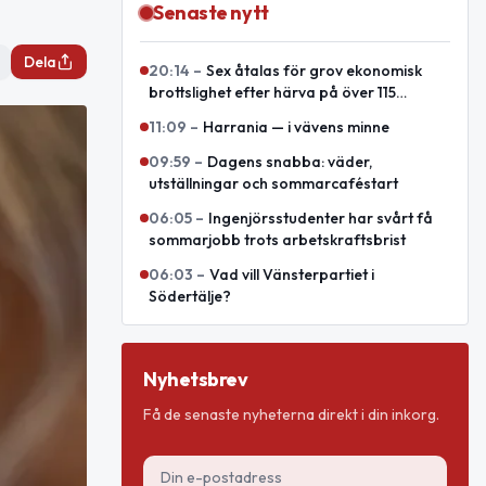
Senaste nytt
Dela
20:14
–
Sex åtalas för grov ekonomisk
brottslighet efter härva på över 115
miljoner
11:09
–
Harrania — i vävens minne
09:59
–
Dagens snabba: väder,
utställningar och sommarcaféstart
06:05
–
Ingenjörsstudenter har svårt få
sommarjobb trots arbetskraftsbrist
06:03
–
Vad vill Vänsterpartiet i
Södertälje?
Nyhetsbrev
Få de senaste nyheterna direkt i din inkorg.