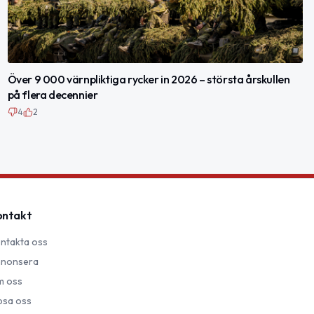
Över 9 000 värnpliktiga rycker in 2026 – största årskullen
på flera decennier
4
2
ontakt
ntakta oss
nonsera
 oss
psa oss