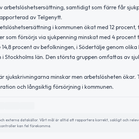
v arbetslöshetsersättning, samtidigt som färre får sjuk
 rapporterad av Telgenytt.
etslöshetsersättning i kommunen ökat med 12 procent, f
er som försörjs via sjukpenning minskat med 4 procent til
 14,8 procent av befolkningen, i Södertälje genom olika
n i Stockholms län. Den största gruppen omfattas av sju
där sjukskrivningarna minskar men arbetslösheten ökar. 
ration och långsiktig försörjning i kommunen.
externa datakällor. Vårt mål är alltid att rapportera korrekt, sakligt och relev
ontroller kan fel förekomma.