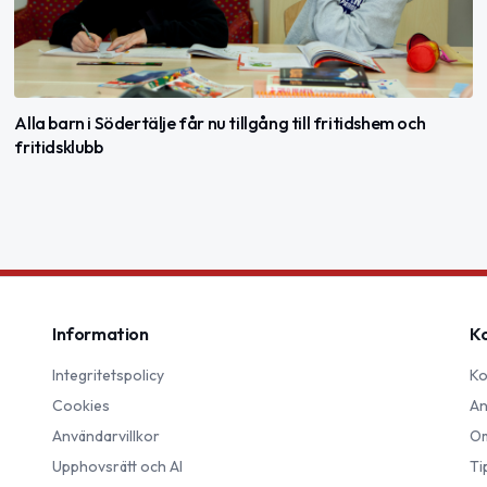
Alla barn i Södertälje får nu tillgång till fritidshem och
fritidsklubb
Information
K
Integritetspolicy
Ko
Cookies
An
Användarvillkor
Om
Upphovsrätt och AI
Ti