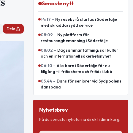
ts
Senaste nytt
14:17
–
Ny resebyrå startas i Södertälje
med skräddarsydd service
Dela
08:09
–
Ny plattform för
restaurangbemanning i Södertälje
08:02
–
Dagsammanfattning: sol, kultur
och en internationell säkerhetsnyhet
06:10
–
Alla barn i Södertälje får nu
tillgång till fritidshem och fritidsklubb
05:44
–
Dans för seniorer vid Sydpoolens
dansbana
Nyhetsbrev
Få de senaste nyheterna direkt i din inkorg.