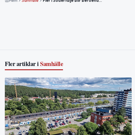
Hem
Samhälle
Fler i Södertälje blir beroende av arbetslöshetsersättning trots minskad sjukpenning
Fler artiklar i
Samhälle