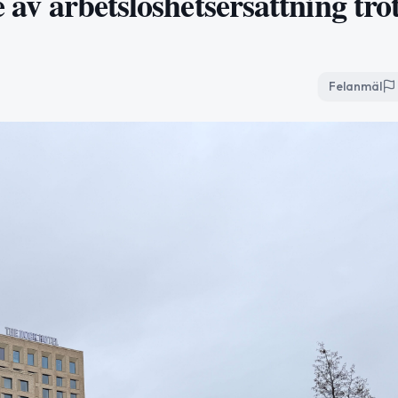
e av arbetslöshetsersättning tro
Felanmäl