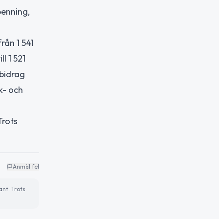
penning,
rån 1 541
l 1 521
 bidrag
k- och
Trots
Anmäl fel
ant. Trots