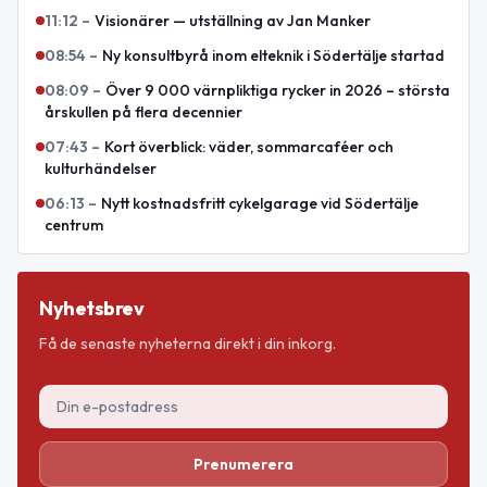
11:12
–
Visionärer — utställning av Jan Manker
08:54
–
Ny konsultbyrå inom elteknik i Södertälje startad
08:09
–
Över 9 000 värnpliktiga rycker in 2026 – största
årskullen på flera decennier
07:43
–
Kort överblick: väder, sommarcaféer och
kulturhändelser
06:13
–
Nytt kostnadsfritt cykelgarage vid Södertälje
centrum
Nyhetsbrev
Få de senaste nyheterna direkt i din inkorg.
Prenumerera