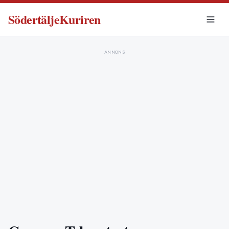
SödertäljeKuriren
ANNONS