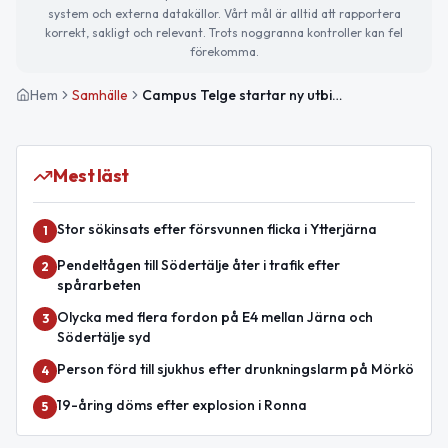
system och externa datakällor. Vårt mål är alltid att rapportera
korrekt, sakligt och relevant. Trots noggranna kontroller kan fel
förekomma.
Hem
Samhälle
Campus Telge startar ny utbildning för drifttekniker i Södertälje
Mest läst
Stor sökinsats efter försvunnen flicka i Ytterjärna
1
Pendeltågen till Södertälje åter i trafik efter
2
spårarbeten
Olycka med flera fordon på E4 mellan Järna och
3
Södertälje syd
Person förd till sjukhus efter drunkningslarm på Mörkö
4
19-åring döms efter explosion i Ronna
5