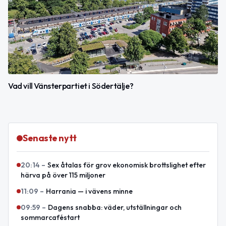
Vad vill Vänsterpartiet i Södertälje?
Senaste nytt
20:14
–
Sex åtalas för grov ekonomisk brottslighet efter
härva på över 115 miljoner
11:09
–
Harrania — i vävens minne
09:59
–
Dagens snabba: väder, utställningar och
sommarcaféstart