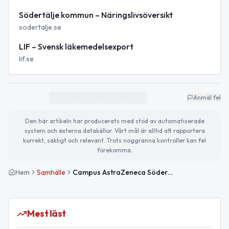
Södertälje kommun – Näringslivsöversikt
sodertalje.se
LIF – Svensk läkemedelsexport
lif.se
Anmäl fel
Den här artikeln har producerats med stöd av automatiserade
system och externa datakällor. Vårt mål är alltid att rapportera
korrekt, sakligt och relevant. Trots noggranna kontroller kan fel
förekomma.
Hem
Samhälle
Campus AstraZeneca Södertälje: stadens exportmotor och lokala framtidsnav
Mest läst