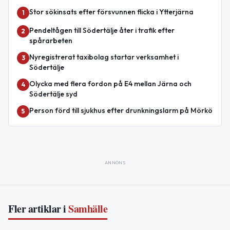
Stor sökinsats efter försvunnen flicka i Ytterjärna
1
Pendeltågen till Södertälje åter i trafik efter
2
spårarbeten
Nyregistrerat taxibolag startar verksamhet i
3
Södertälje
Olycka med flera fordon på E4 mellan Järna och
4
Södertälje syd
Person förd till sjukhus efter drunkningslarm på Mörkö
5
ANNONS
Fler artiklar i
Samhälle