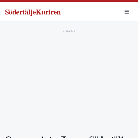
SödertäljeKuriren
ANNONS