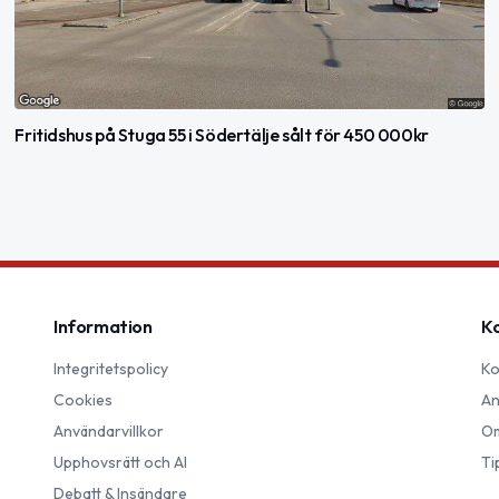
Fritidshus på Stuga 55 i Södertälje sålt för 450 000kr
Information
K
Integritetspolicy
Ko
Cookies
An
Användarvillkor
Om
Upphovsrätt och AI
Ti
Debatt & Insändare