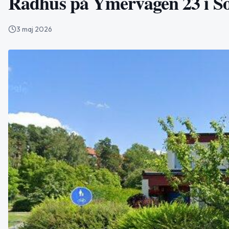
Radhus på Ymervägen 23 i Söd
3 maj 2026