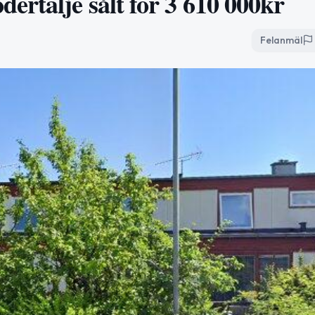
ertälje sålt för 3 610 000kr
Felanmäl