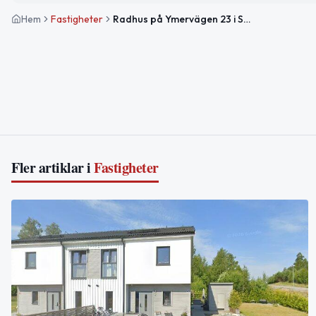
Hem
Fastigheter
Radhus på Ymervägen 23 i Södertälje sålt för 3 610 000kr
Fler artiklar i
Fastigheter