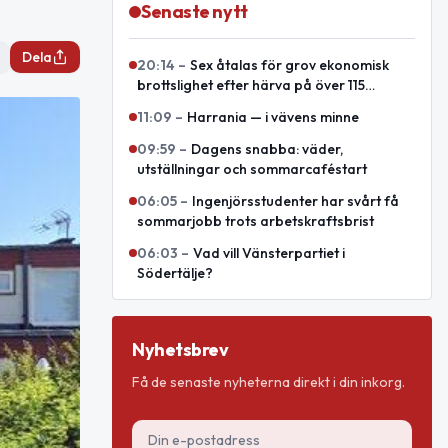
Senaste nytt
Dela
20:14
–
Sex åtalas för grov ekonomisk
brottslighet efter härva på över 115
miljoner
11:09
–
Harrania — i vävens minne
09:59
–
Dagens snabba: väder,
utställningar och sommarcaféstart
06:05
–
Ingenjörsstudenter har svårt få
sommarjobb trots arbetskraftsbrist
06:03
–
Vad vill Vänsterpartiet i
Södertälje?
Nyhetsbrev
Få de senaste nyheterna direkt i din inkorg.