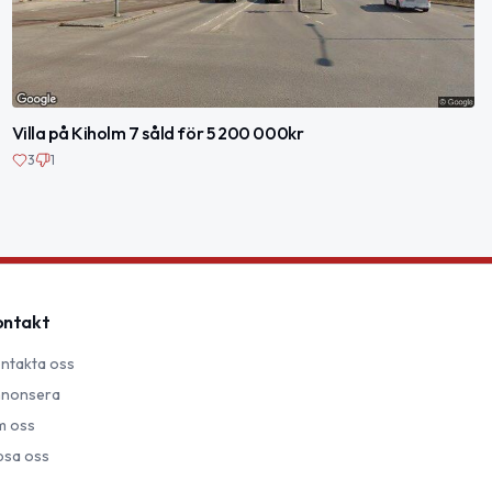
Villa på Kiholm 7 såld för 5 200 000kr
3
1
ontakt
ntakta oss
nonsera
 oss
psa oss