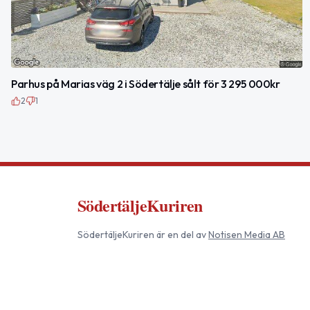
Parhus på Marias väg 2 i Södertälje sålt för 3 295 000kr
2
1
SödertäljeKuriren
SödertäljeKuriren
är en del av
Notisen Media AB