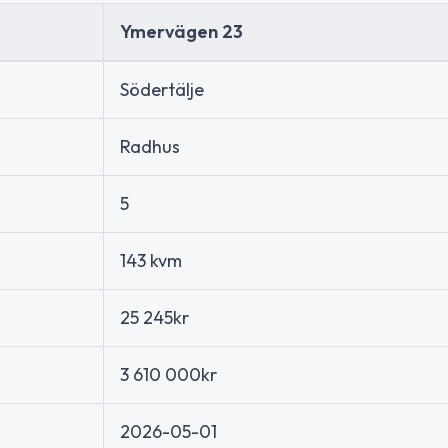
Ymervägen 23
Södertälje
Radhus
5
143 kvm
25 245kr
3 610 000kr
2026-05-01