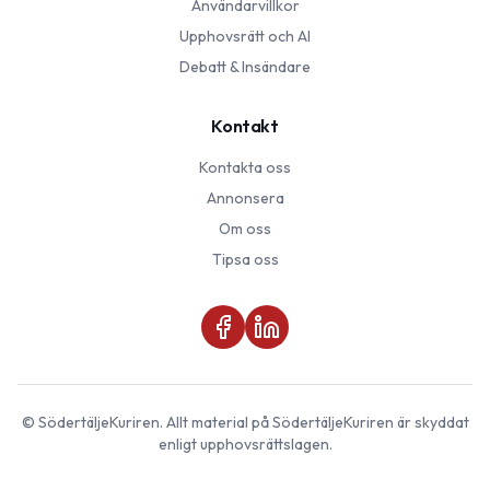
Användarvillkor
Upphovsrätt och AI
Debatt & Insändare
Kontakt
Kontakta oss
Annonsera
Om oss
Tipsa oss
©
SödertäljeKuriren
. Allt material på
SödertäljeKuriren
är skyddat
enligt upphovsrättslagen.