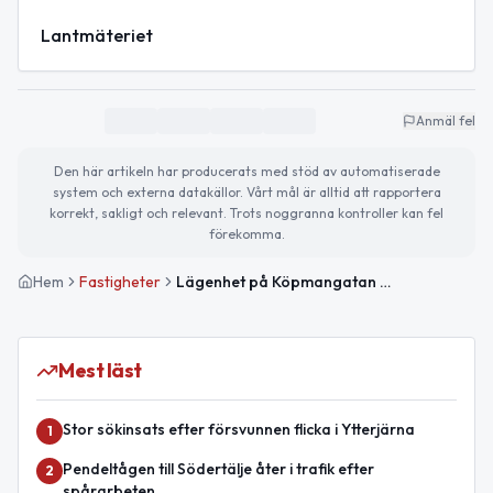
Lantmäteriet
Anmäl fel
Den här artikeln har producerats med stöd av automatiserade
system och externa datakällor. Vårt mål är alltid att rapportera
korrekt, sakligt och relevant. Trots noggranna kontroller kan fel
förekomma.
Hem
Fastigheter
Lägenhet på Köpmangatan 5 i Södertälje såld för 1 960 000kr
Mest läst
Stor sökinsats efter försvunnen flicka i Ytterjärna
1
Pendeltågen till Södertälje åter i trafik efter
2
spårarbeten