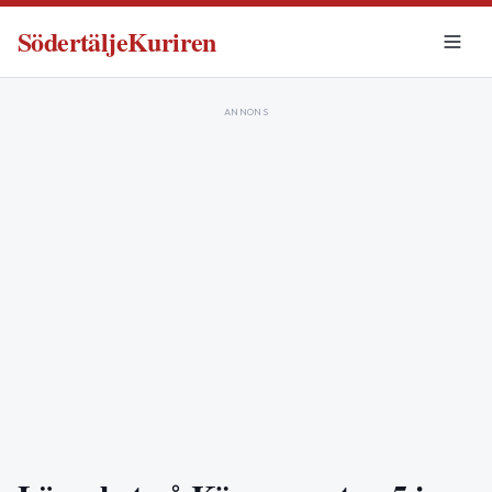
SödertäljeKuriren
ANNONS