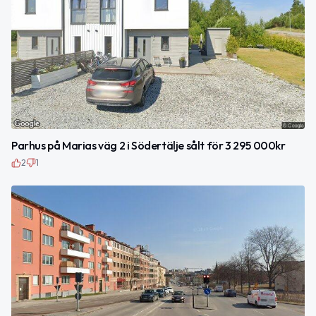
Parhus på Marias väg 2 i Södertälje sålt för 3 295 000kr
2
1