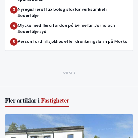
Nyregistrerat taxibolag startar verksamhet i
3
Södertälje
Olycka med flera fordon på E4 mellan Järna och
4
Södertälje syd
Person förd till sjukhus efter drunkningslarm på Mörkö
5
ANNONS
Fler artiklar i
Fastigheter