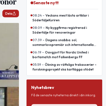
ronor
Senaste nytt
Dela
08:24
–
Veckans mest lästa artiklar i
SödertäljeKuriren
08:09
–
Ny byggfirma registrerad i
Södertälje för renoveringar
07:39
–
Dagens snabba: sol,
sommarlovspremiär och internationella
minnesdagar
06:19
–
Oavgjort för Nordic United i
bortamatch mot Falkenbergs FF
05:59
–
Ökning av rättsliga trakasserier –
forskningsprojekt ska kartlägga stödet
Nyhetsbrev
Få de senaste nyheterna direkt i din inkorg.