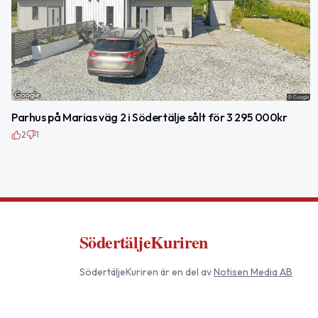
Parhus på Marias väg 2 i Södertälje sålt för 3 295 000kr
2
1
SödertäljeKuriren
SödertäljeKuriren
är en del av
Notisen Media AB