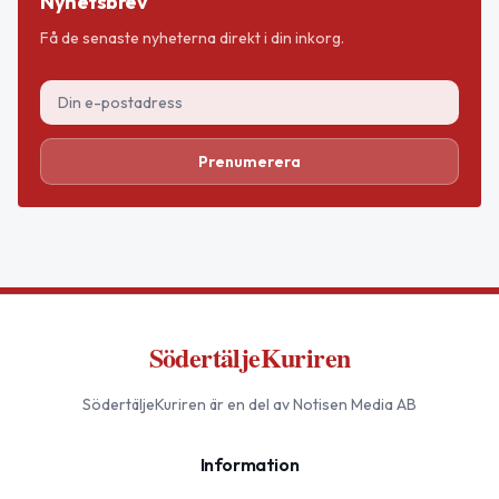
Nyhetsbrev
Få de senaste nyheterna direkt i din inkorg.
Prenumerera
SödertäljeKuriren
SödertäljeKuriren
är en del av Notisen Media AB
Information