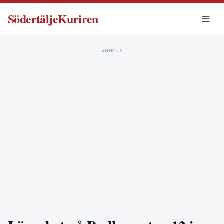
SödertäljeKuriren
ANNONS