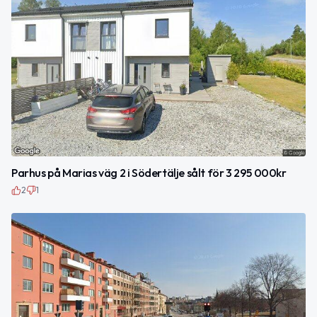
Parhus på Marias väg 2 i Södertälje sålt för 3 295 000kr
2
1