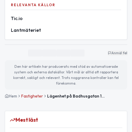
RELEVANTA KÄLLOR
Tic.io
Lantmäteriet
Anmäl fel
Den här artikeln har producerats med stöd av automatiserade
system och externa datakällor. Vårt mål är alltid att rapportera
korrekt, sakligt och relevant. Trots noggranna kontroller kan fel
förekomma.
Hem
Fastigheter
Lägenhet på Badhusgatan 12 i Södertälje såld för 2,62 miljoner kronor
Mest läst