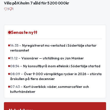
Villa på Kiholm 7 såld för 5 200 000kr
3
1
Senaste nytt
14:35
–
Nyregistrerat mc-verkstad i Södertälje startar
verksamhet
11:12
–
Visionärer — utställning av Jan Manker
08:54
–
Ny konsultbyrå inom elteknik i Södertälje startad
08:09
–
Över 9 000 värnpliktiga rycker in 2026 – största
årskullen på flera decennier
07:43
–
Kort överblick: väder, sommarcaféer och
kulturhändelser