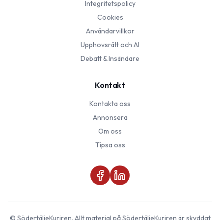
Integritetspolicy
Cookies
Användarvillkor
Upphovsrätt och AI
Debatt & Insändare
Kontakt
Kontakta oss
Annonsera
Om oss
Tipsa oss
©
SödertäljeKuriren
. Allt material på
SödertäljeKuriren
är skyddat