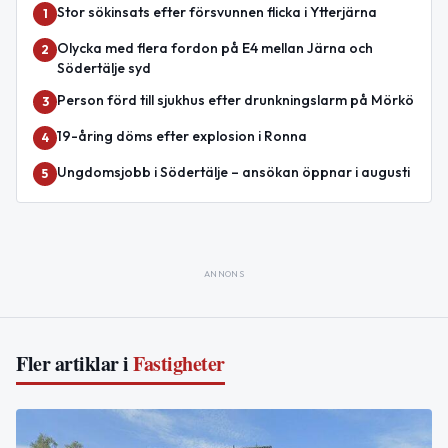
Stor sökinsats efter försvunnen flicka i Ytterjärna
1
Olycka med flera fordon på E4 mellan Järna och
2
Södertälje syd
Person förd till sjukhus efter drunkningslarm på Mörkö
3
19-åring döms efter explosion i Ronna
4
Ungdomsjobb i Södertälje – ansökan öppnar i augusti
5
ANNONS
Fler artiklar i
Fastigheter