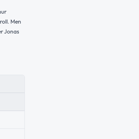
hur
roll. Men
er Jonas