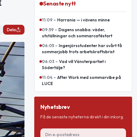
t
Senaste nytt
11:09
–
Harrania — i vävens minne
Dela
09:59
–
Dagens snabba: väder,
utställningar och sommarcaféstart
06:05
–
Ingenjörsstudenter har svårt få
sommarjobb trots arbetskraftsbrist
06:03
–
Vad vill Vänsterpartiet i
Södertälje?
11:04
–
After Work med sommarvibe på
LUCE
Nyhetsbrev
Få de senaste nyheterna direkt i din inkorg.