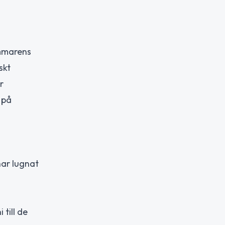
ommarens
skt
r
 på
har lugnat
 till de