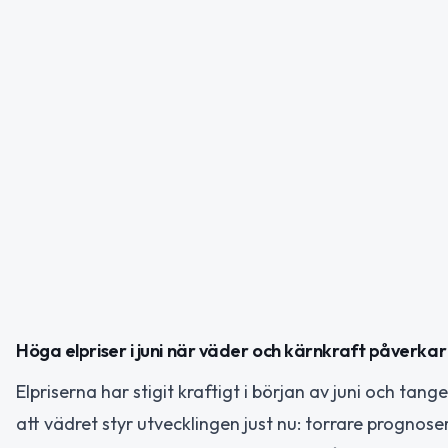
Höga elpriser i juni när väder och kärnkraft påverk
Elpriserna har stigit kraftigt i början av juni och tan
att vädret styr utvecklingen just nu: torrare prognos