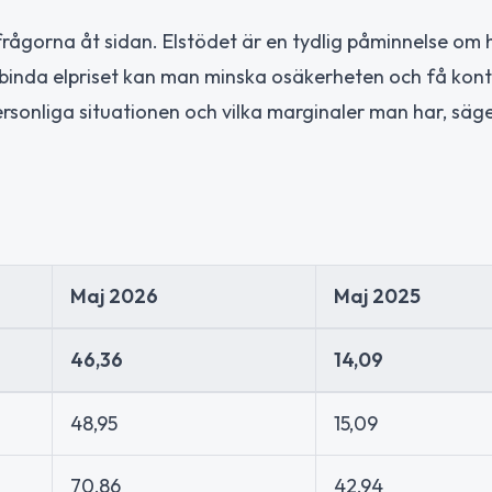
rågorna åt sidan. Elstödet är en tydlig påminnelse om 
inda elpriset kan man minska osäkerheten och få kont
personliga situationen och vilka marginaler man har, säg
Maj 2026
Maj 2025
46,36
14,09
48,95
15,09
70,86
42,94