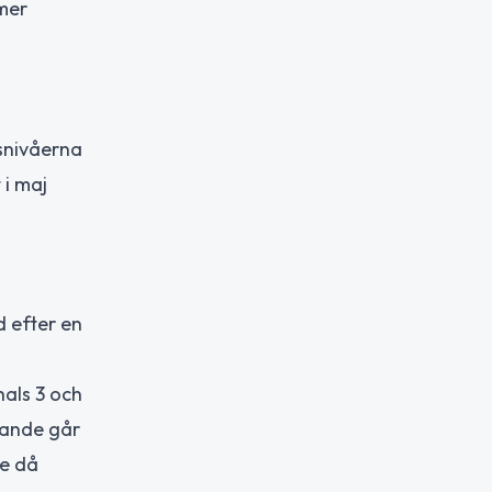
 mer
isnivåerna
 i maj
 efter en
als 3 och
rande går
ge då