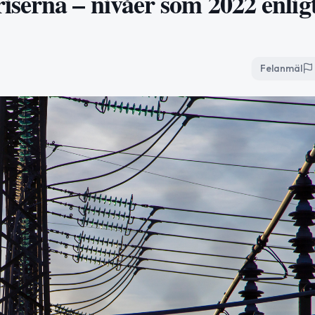
serna – nivåer som 2022 enlig
Felanmäl