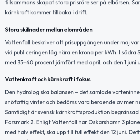
tillsammans skapat stora prisrörelser på elbörsen. S
kärnkraft kommer tillbaka i drift.
Stora skillnader mellan elområden
Vattenfall beskriver att prisuppgången under maj var s
vid publiceringen låg nära en krona per kWh. I södra
med 35–40 procent jämfört med april, och den 1 juni 
Vattenkraft och kärnkraft i fokus
Den hydrologiska balansen – det samlade vatteninneh
snöfattig vinter och bedöms vara beroende av mer n
Samtidigt är svensk kärnkraftsproduktion begränsad 
Forsmark 2. Enligt Vattenfall har Oskarshamn 3 plane
med halv effekt, ska upp till full effekt den 12 juni. D