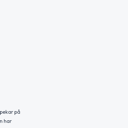
t pekar på
on har