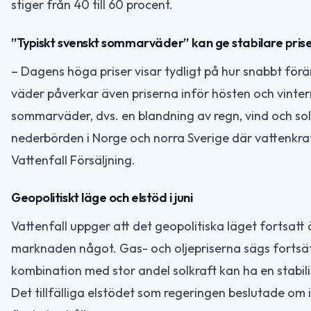
stiger från 40 till 60 procent.
”Typiskt svenskt sommarväder” kan ge stabilare pris
– Dagens höga priser visar tydligt på hur snabbt f
väder påverkar även priserna inför hösten och vintern.
sommarväder, dvs. en blandning av regn, vind och sol,
nederbörden i Norge och norra Sverige där vattenkra
Vattenfall Försäljning.
Geopolitiskt läge och elstöd i juni
Vattenfall uppger att det geopolitiska läget fortsatt
marknaden något. Gas- och oljepriserna sägs fortsät
kombination med stor andel solkraft kan ha en stabili
Det tillfälliga elstödet som regeringen beslutade om i 