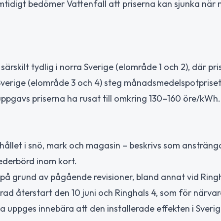
amtidigt bedömer Vattenfall att priserna kan sjunka när
ärskilt tydlig i norra Sverige (elområde 1 och 2), där pr
 Sverige (elområde 3 och 4) steg månadsmedelspotpriset
uppgavs priserna ha rusat till omkring 130–160 öre/kWh.
ållet i snö, mark och magasin – beskrivs som ansträngd
ederbörd inom kort.
på grund av pågående revisioner, bland annat vid Ringh
rad återstart den 10 juni och Ringhals 4, som för närva
etta uppges innebära att den installerade effekten i Sveri