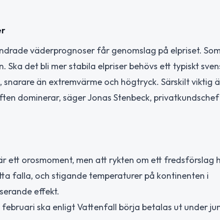
er
örändrade väderprognoser får genomslag på elpriset. S
 Ska det bli mer stabila elpriser behövs ett typiskt sven
 snarare än extremvärme och högtryck. Särskilt viktig ä
ften dominerar, säger Jonas Stenbeck, privatkundschef
 är ett orosmoment, men att rykten om ett fredsförslag 
ta falla, och stigande temperaturer på kontinenten i
serande effekt.
februari ska enligt Vattenfall börja betalas ut under juni