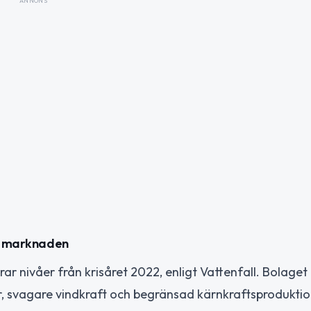
ANNONS
ar marknaden
gerar nivåer från krisåret 2022, enligt Vattenfall. Bolage
er, svagare vindkraft och begränsad kärnkraftsprodukti